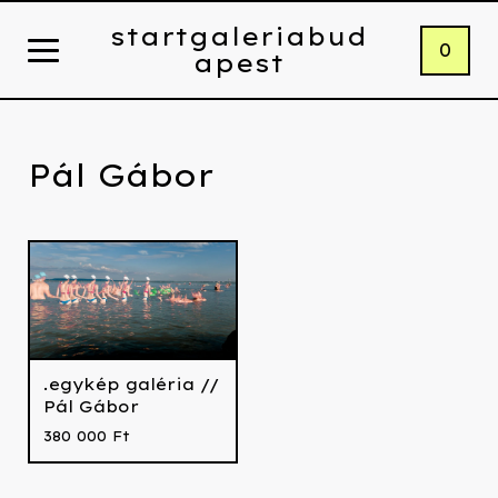
startgaleriabud
0
apest
Pál Gábor
.egykép galéria //
Pál Gábor
380 000
Ft