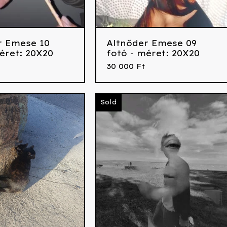
r Emese 10
Altnőder Emese 09
éret: 20X20
fotó - méret: 20X20
30 000
Ft
Sold