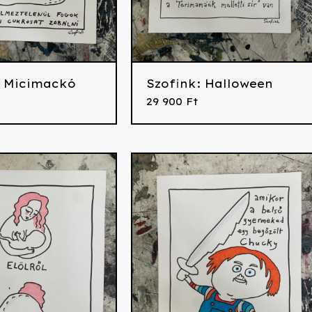
: Micimackó
Szofink: Halloween
29 900
Ft