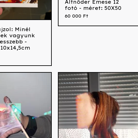
Altnőder Emese 12
fotó - méret: 50X50
60 000
Ft
jzol: Minél
bek vagyunk
esszebb -
 10x14,5cm