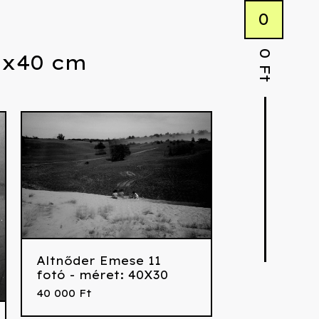
0
0
0x40 cm
Ft
Altnőder Emese 11
fotó - méret: 40X30
40 000
Ft