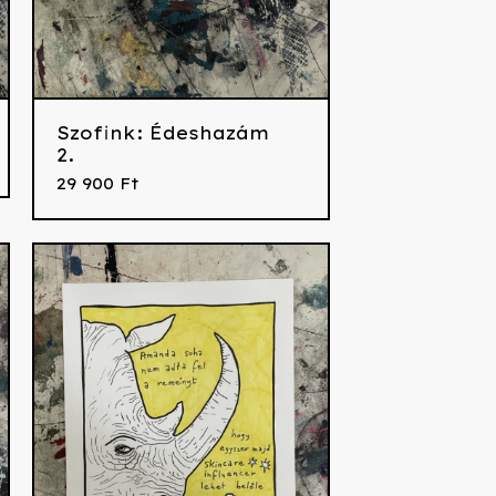
Szofink: Édeshazám
2.
29 900
Ft