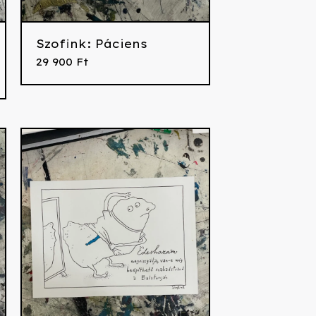
Szofink: Páciens
29 900
Ft