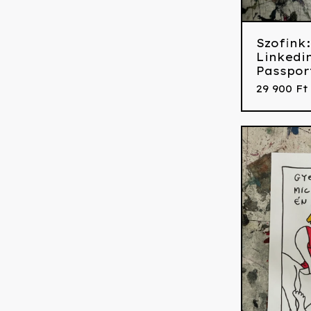
Szofink
Linkedin
Passpor
29 900
Ft