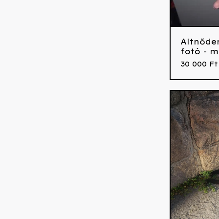
Altnőde
fotó - m
30 000
Ft