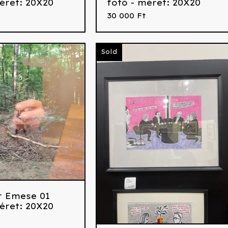
éret: 20X20
fotó - méret: 20X20
30 000
Ft
Sold
r Emese 01
éret: 20X20