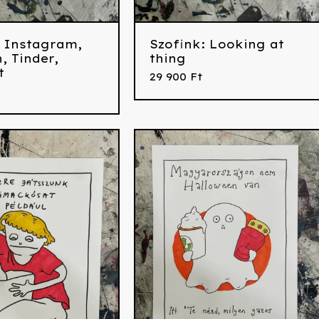
: Instagram,
Szofink: Looking at
, Tinder,
thing
t
29 900
Ft