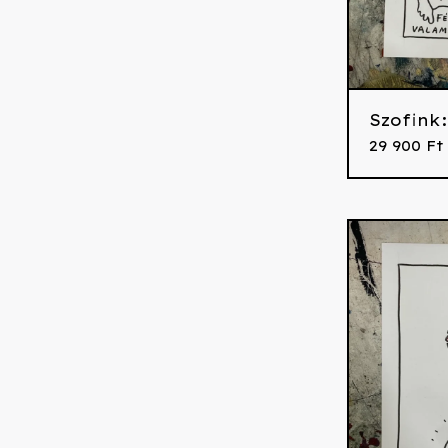
Szofink
29 900
Ft