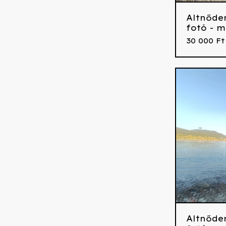
Altnőde
fotó - m
30 000
Ft
Altnőde