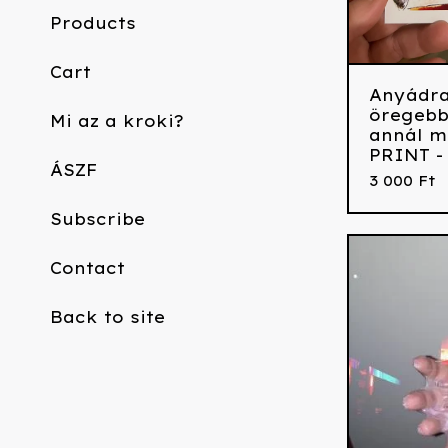
Products
Cart
Anyádra
öregeb
Mi az a kroki?
annál m
PRINT -
ÁSZF
3 000
Ft
Subscribe
Contact
Back to site