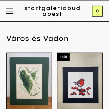
startgaleriabud
0
apest
Város és Vadon
Sold