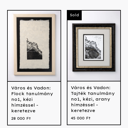
Sold
Város és Vadon:
Város és Vadon:
Tajték tanulmány
Flock tanulmány
no1, kézi, arany
no1, kézi
hímzéssel -
hímzéssel -
keretezve
keretezve
45 000
Ft
28 000
Ft