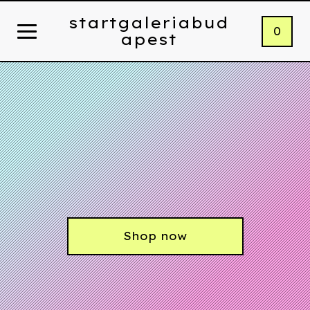
startgaleriabud
0
apest
Shop now