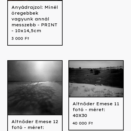
Anyádrajzol: Minél
öregebbek
vagyunk annál
messzebb - PRINT
- 10x14,5cm
3 000
Ft
Altnőder Emese 11
fotó - méret:
40X30
Altnőder Emese 12
40 000
Ft
fotó - méret: