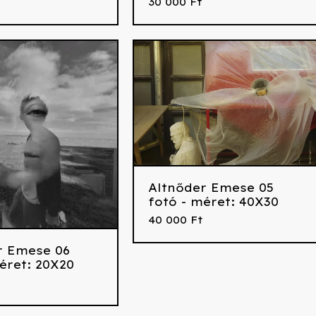
30 000
Ft
Altnőder Emese 05
fotó - méret: 40X30
40 000
Ft
r Emese 06
éret: 20X20