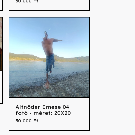
30 000
Ft
Altnőder Emese 04
fotó - méret: 20X20
30 000
Ft