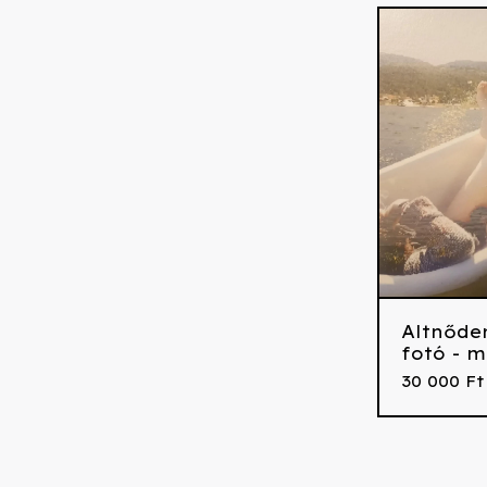
Altnőde
fotó - m
30 000
Ft