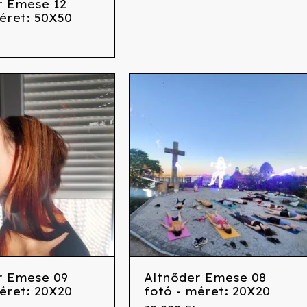
r Emese 12
éret: 50X50
r Emese 09
Altnőder Emese 08
éret: 20X20
fotó - méret: 20X20