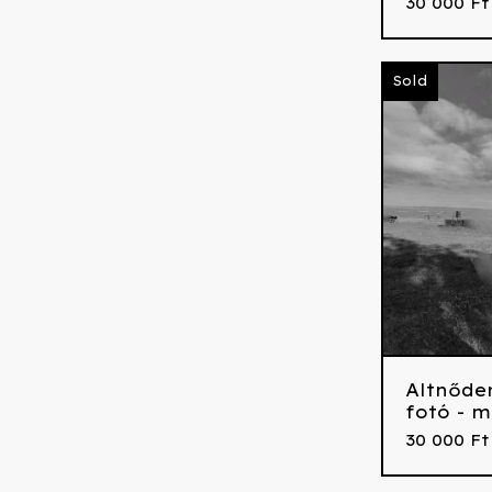
30 000
Ft
Sold
Altnőde
fotó - m
30 000
Ft