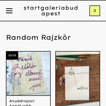
startgaleriabud
0
apest
Random Rajzkör
Sold
Anyádrajzol:
Annál jobb