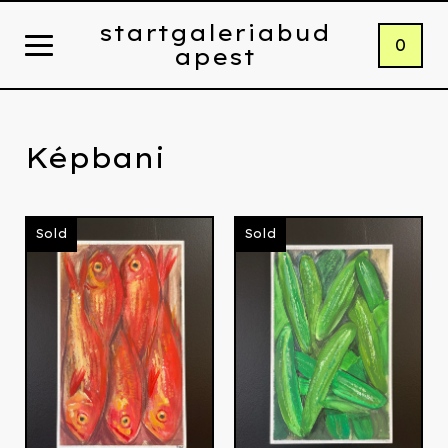
startgaleriabud
0
apest
Képbani
Sold
Sold