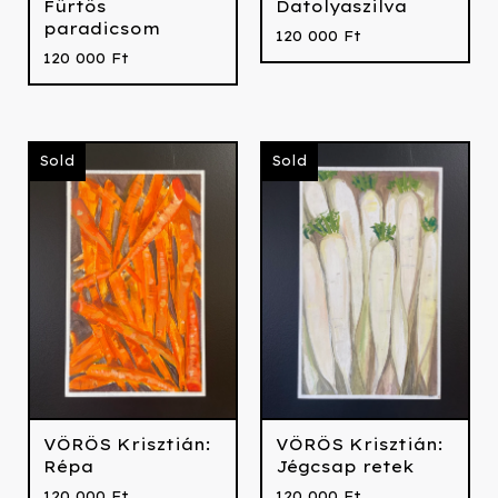
Fürtös
Datolyaszilva
paradicsom
120 000
Ft
120 000
Ft
Sold
Sold
VÖRÖS Krisztián:
VÖRÖS Krisztián:
Répa
Jégcsap retek
120 000
Ft
120 000
Ft