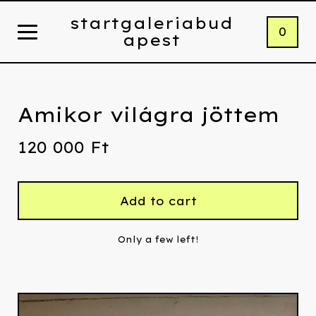
startgaleriabud
0
apest
Amikor világra jöttem
120 000
Ft
Add to cart
Only a few left!