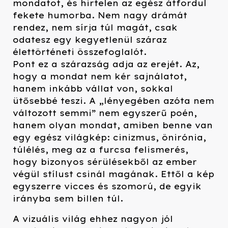
mondatot, és hirtelen az egész átfordul
fekete humorba. Nem nagy drámát
rendez, nem sírja túl magát, csak
odatesz egy kegyetlenül száraz
élettörténeti összefoglalót.
Pont ez a szárazság adja az erejét. Az,
hogy a mondat nem kér sajnálatot,
hanem inkább vállat von, sokkal
ütősebbé teszi. A „lényegében azóta nem
változott semmi” nem egyszerű poén,
hanem olyan mondat, amiben benne van
egy egész világkép: cinizmus, önirónia,
túlélés, meg az a furcsa felismerés,
hogy bizonyos sérülésekből az ember
végül stílust csinál magának. Ettől a kép
egyszerre vicces és szomorú, de egyik
irányba sem billen túl.
A vizuális világ ehhez nagyon jól