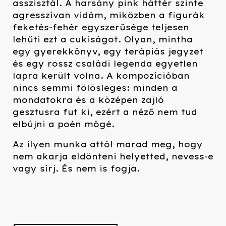
asszisztál. A harsány pink háttér szinte
agresszívan vidám, miközben a figurák
feketés-fehér egyszerűsége teljesen
lehűti ezt a cukiságot. Olyan, mintha
egy gyerekkönyv, egy terápiás jegyzet
és egy rossz családi legenda egyetlen
lapra került volna. A kompozícióban
nincs semmi fölösleges: minden a
mondatokra és a középen zajló
gesztusra fut ki, ezért a néző nem tud
elbújni a poén mögé.
Az ilyen munka attól marad meg, hogy
nem akarja eldönteni helyetted, nevess-e
vagy sírj. És nem is fogja.