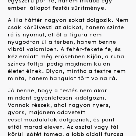
egyszerű portré, hanem inkább egy
emberi állapot festői sűrítménye.
A lila háttér nagyon sokat dolgozik. Nem
csak körülveszi az alakot, hanem szinte
rá is nyomul, ettől a figura nem
nyugodtan ül a térben, hanem benne
vibrál valamiben. A fehér-fekete fej és
kéz emiatt még erősebben kijön, a ruha
színes foltjai pedig majdnem külön
életet élnek. Olyan, mintha a testre nem
minta, hanem hangulat tört volna rá.
Jó benne, hogy a festés nem akar
mindent egyenletesen kidolgozni.
Vannak részek, ahol nagyon nyers,
gyors, majdnem odavetett
ecsetmozdulatok dolgoznak, és pont
ettől marad eleven. Az asztal vagy tál
körüli sötét tömeg, a jobb oldali furcsa