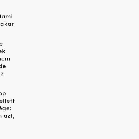
i
alami
 akar
e
ek
 nem
de
az
pp
llett
ége:
 azt,