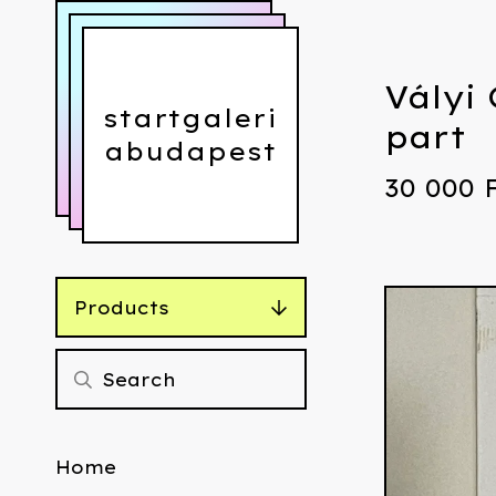
Vályi
startgaleri
part
abudapest
30 000
Products
Home