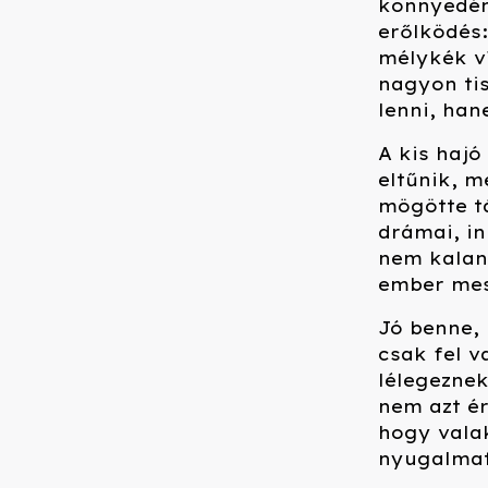
könnyedén
erőlködés:
mélykék ví
nagyon tis
lenni, han
A kis hajó
eltűnik, m
mögötte tá
drámai, i
nem kalan
ember mess
Jó benne,
csak fel v
lélegeznek
nem azt é
hogy valak
nyugalmat