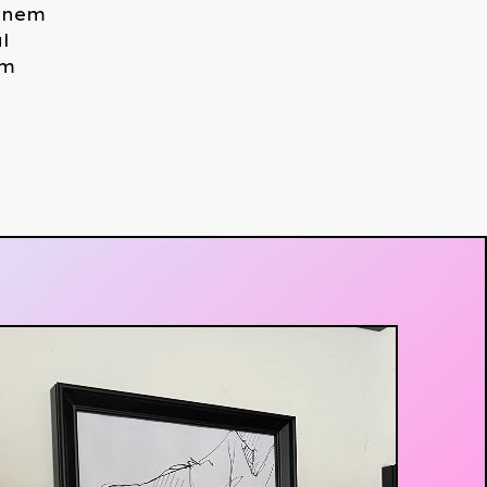
anem
l
em