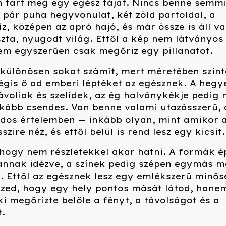
 tart meg egy egész tájat. Nincs benne semm
 pár puha hegyvonulat, két zöld partoldal, a
z, középen az apró hajó, és már össze is áll v
zta, nyugodt világ. Ettől a kép nem látványos
em egyszerűen csak megőriz egy pillanatot.
 különösen sokat számít, mert méretében szint
égis ő ad emberi léptéket az egésznek. A hegy
voliak és szelídek, az ég halványkékje pedig
nkább csendes. Van benne valami utazásszerű, 
dos értelemben — inkább olyan, mint amikor 
zire néz, és ettől belül is rend lesz egy kicsit.
 hogy nem részletekkel akar hatni. A formák é
annak idézve, a színek pedig szépen egymás me
. Ettől az egésznek lesz egy emlékszerű minős
rzed, hogy egy hely pontos mását látod, hanem
i megőrizte belőle a fényt, a távolságot és a
.