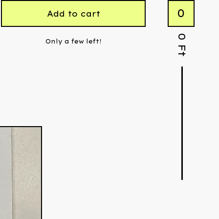
0
Add to cart
0
Only a few left!
Ft