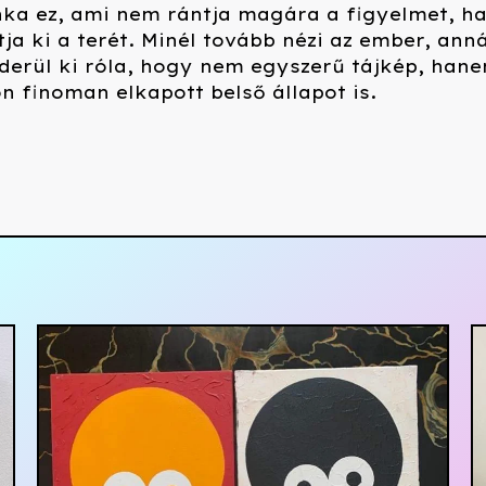
ka ez, ami nem rántja magára a figyelmet, h
tja ki a terét. Minél tovább nézi az ember, anná
derül ki róla, hogy nem egyszerű tájkép, han
 finoman elkapott belső állapot is.