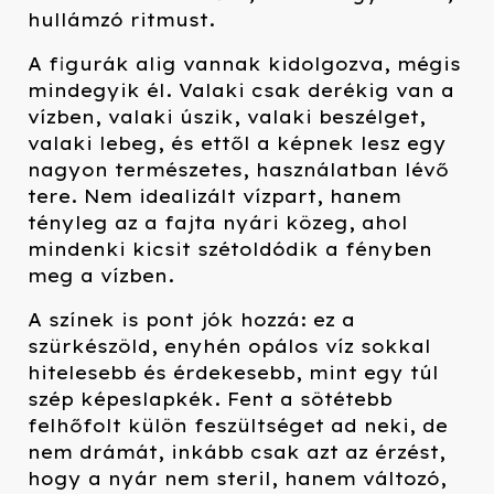
hullámzó ritmust.
A figurák alig vannak kidolgozva, mégis
mindegyik él. Valaki csak derékig van a
vízben, valaki úszik, valaki beszélget,
valaki lebeg, és ettől a képnek lesz egy
nagyon természetes, használatban lévő
tere. Nem idealizált vízpart, hanem
tényleg az a fajta nyári közeg, ahol
mindenki kicsit szétoldódik a fényben
meg a vízben.
A színek is pont jók hozzá: ez a
szürkészöld, enyhén opálos víz sokkal
hitelesebb és érdekesebb, mint egy túl
szép képeslapkék. Fent a sötétebb
felhőfolt külön feszültséget ad neki, de
nem drámát, inkább csak azt az érzést,
hogy a nyár nem steril, hanem változó,