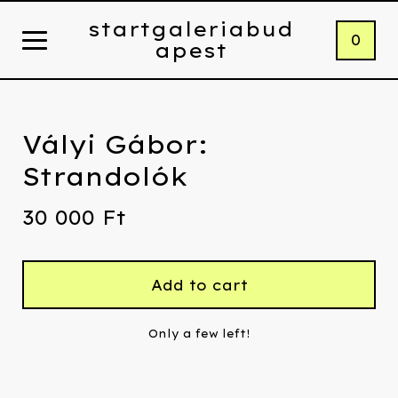
startgaleriabud
0
apest
Vályi Gábor:
Strandolók
30 000
Ft
Add to cart
Only a few left!