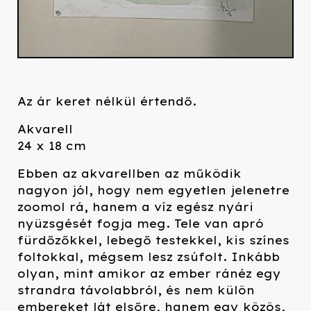
Az ár keret nélkül értendő.
Akvarell
24 x 18 cm
Ebben az akvarellben az működik
nagyon jól, hogy nem egyetlen jelenetre
zoomol rá, hanem a víz egész nyári
nyüzsgését fogja meg. Tele van apró
fürdőzőkkel, lebegő testekkel, kis színes
foltokkal, mégsem lesz zsúfolt. Inkább
olyan, mint amikor az ember ránéz egy
strandra távolabbról, és nem külön
embereket lát elsőre, hanem egy közös,