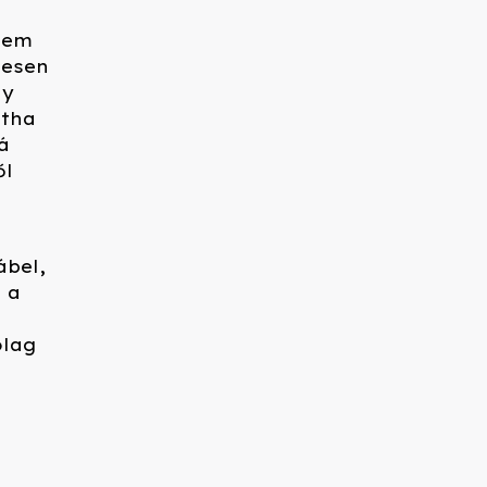
dnem
jesen
ly
ntha
á
ől
ábel,
 a
ólag