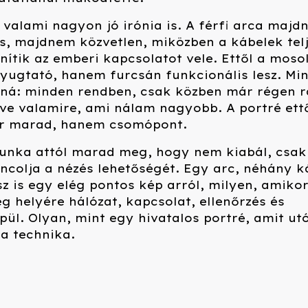
valami nagyon jó irónia is. A férfi arca maj
s, majdnem közvetlen, miközben a kábelek tel
enítik az emberi kapcsolatot vele. Ettől a moso
ugtató, hanem furcsán funkcionális lesz. Mi
ná: minden rendben, csak közben már régen r
ve valamire, ami nálam nagyobb. A portré ett
r marad, hanem csomópont.
munka attól marad meg, hogy nem kiabál, csak
colja a nézés lehetőségét. Egy arc, néhány k
z is egy elég pontos kép arról, milyen, amikor
g helyére hálózat, kapcsolat, ellenőrzés és
pül. Olyan, mint egy hivatalos portré, amit ut
 a technika.