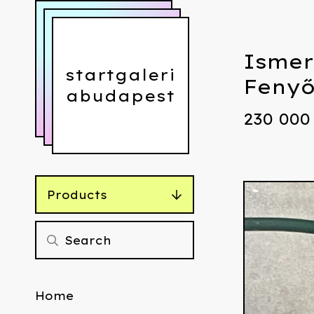
Ismer
startgaleri
Fenyő
abudapest
230 00
Products
Home