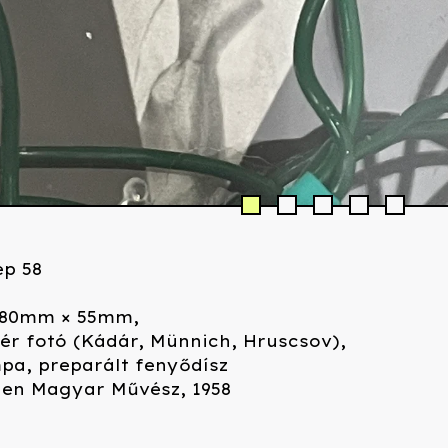
ep 58
280mm × 55mm,
ér fotó (Kádár, Münnich, Hruscsov),
pa, preparált fenyődísz
len Magyar Művész, 1958