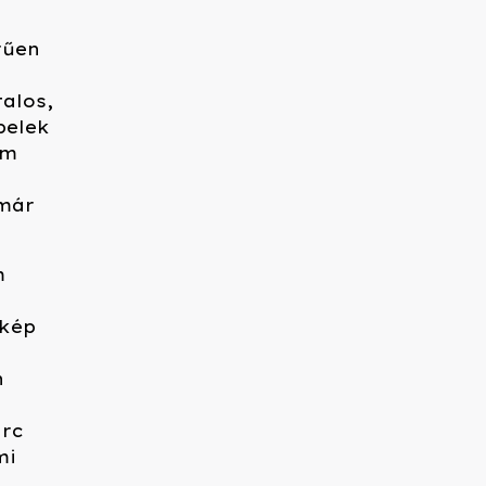
rűen
alos,
belek
em
 már
m
 kép
n
arc
mi