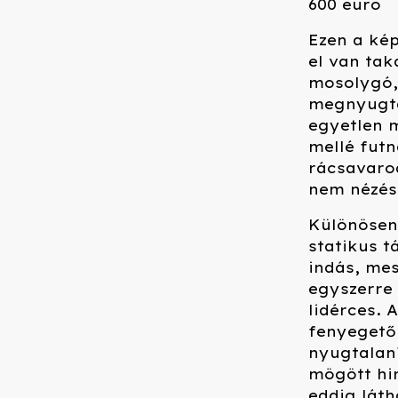
600 euro
Ezen a kép
el van tak
mosolygó,
megnyugtat
egyetlen m
mellé futn
rácsavaro
nem nézés
Különösen
statikus 
indás, mes
egyszerre 
lidérces. 
fenyegető,
nyugtalaní
mögött hir
eddig láth