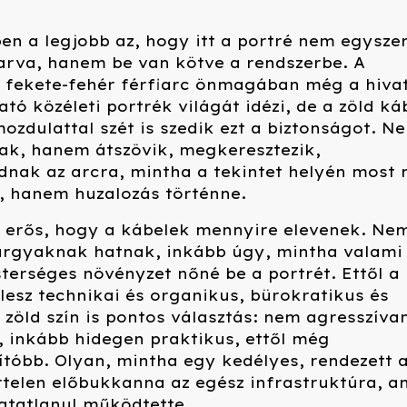
en a legjobb az, hogy itt a portré nem egysze
arva, hanem be van kötve a rendszerbe. A
 fekete-fehér férfiarc önmagában még a hivat
ó közéleti portrék világát idézi, de a zöld ká
ozdulattal szét is szedik ezt a biztonságot. N
ak, hanem átszövik, megkeresztezik,
dnak az arcra, mintha a tekintet helyén most
, hanem huzalozás történne.
 erős, hogy a kábelek mennyire elevenek. Ne
tárgyaknak hatnak, inkább úgy, mintha valami
terséges növényzet nőné be a portrét. Ettől a
lesz technikai és organikus, bürokratikus és
A zöld szín is pontos választás: nem agresszíva
 inkább hidegen praktikus, ettől még
tóbb. Olyan, mintha egy kedélyes, rendezett 
telen előbukkanna az egész infrastruktúra, a
atatlanul működtette.