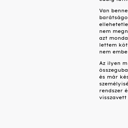
Van benne 
barátságo
ellehetetl
nem megny
azt monda
lettem köt
nem embe
Az ilyen 
összeguban
és már kés
személyisé
rendszer é
visszavett