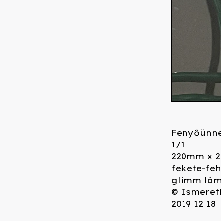
Fenyőünn
1/1
220mm × 
fekete-feh
glimm lám
© Ismeret
2019 12 18