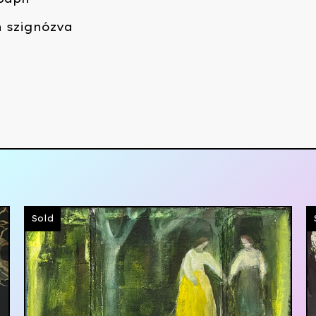
n szignózva
Sold