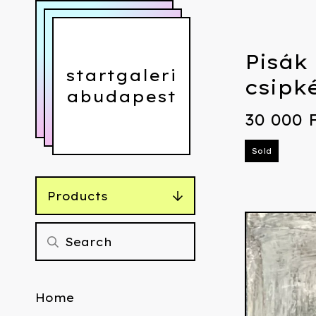
Pisák 
startgaleri
csipk
abudapest
30 000
Sold
Products
Home