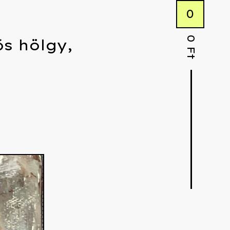
0
0
ős hölgy,
Ft