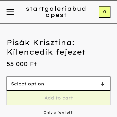
startgaleriabud
0
apest
Pisák Krisztina:
Kilencedik fejezet
55 000
Ft
Add to cart
Only a few left!