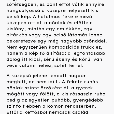
sötétségben, és pont ettől válik ennyire
hangsúlyossá a középre helyezett kis
belső kép. A hatalmas fekete mező
közepén ott áll a nőalak és előtte a
kislány, mintha egy emlékkép, egy
oltárkép vagy egy belső látomás lenne
bekeretezve egy még nagyobb csönddel.
Nem egyszerűen kompozíciós trükk ez,
hanem a kép fő állítása: a legfontosabb
dolog itt kicsi, sérülékeny és körül van
véve valami nehéz, sötét térrel.
A középső jelenet emiatt nagyon
meghitt, de nem idilli. A fekete ruhás
nőalak szinte őrzőként áll a gyerek
mögött vagy fölött, a kis rózsaszín ruha
pedig az egyetlen puhább, gyengédebb
színfolt ebben a komor rendszerben.
Ettől a kettősből nemcsak családi