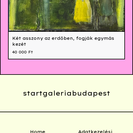
Két asszony az erdőben, fogják egymás
kezét
40 000
Ft
startgaleriabudapest
Home
Adatkezelési