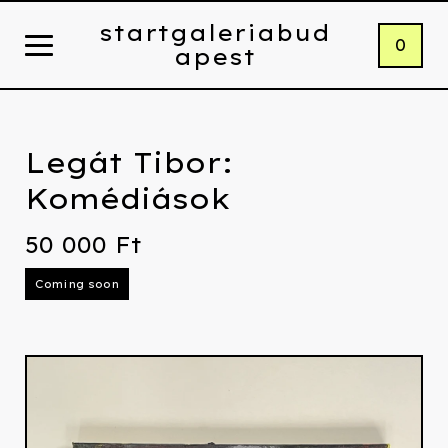
startgaleriabud
0
apest
Legát Tibor:
Komédiások
50 000
Ft
Coming soon