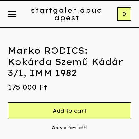
startgaleriabud
0
apest
Marko RODICS:
Kokárda Szemű Kádár
3/1, IMM 1982
175 000
Ft
Add to cart
Only a few left!