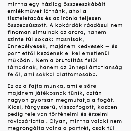
mintha egy házilag összeeszkábált
emlékművet látnánk, ahol a
tiszteletadás és az irónia teljesen
összecsúszott. A kokárdák ráadásul nem
finoman simulnak az arcra, hanem
szinte túl sokak: masnisak,
ünnepélyesek, majdnem kedvesek — és
pont ettől kezdenek el kellemetlenül
működni. Nem a brutalitás felől
támadnak, hanem az ünnepi ártatlanság
felől, ami sokkal alattomosabb.
Ez az a fajta munka, ami elsőre
majdnem játékosnak tűnik, aztán
nagyon gyorsan megmutatja a fogát.
Kicsi, tárgyszerű, visszafogott, közben
pedig tele van történelmi és érzelmi
rövidzárlattal. Olyan, mintha valaki nem
megrongálta volna a portrét, csak túl