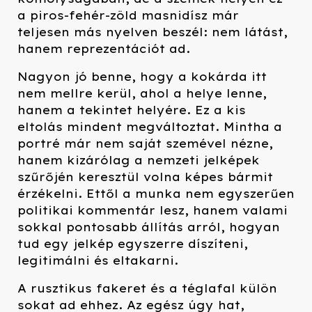
a piros-fehér-zöld masnidísz már
teljesen más nyelven beszél: nem látást,
hanem reprezentációt ad.
Nagyon jó benne, hogy a kokárda itt
nem mellre kerül, ahol a helye lenne,
hanem a tekintet helyére. Ez a kis
eltolás mindent megváltoztat. Mintha a
portré már nem saját szemével nézne,
hanem kizárólag a nemzeti jelképek
szűrőjén keresztül volna képes bármit
érzékelni. Ettől a munka nem egyszerűen
politikai kommentár lesz, hanem valami
sokkal pontosabb állítás arról, hogyan
tud egy jelkép egyszerre díszíteni,
legitimálni és eltakarni.
A rusztikus fakeret és a téglafal külön
sokat ad ehhez. Az egész úgy hat,