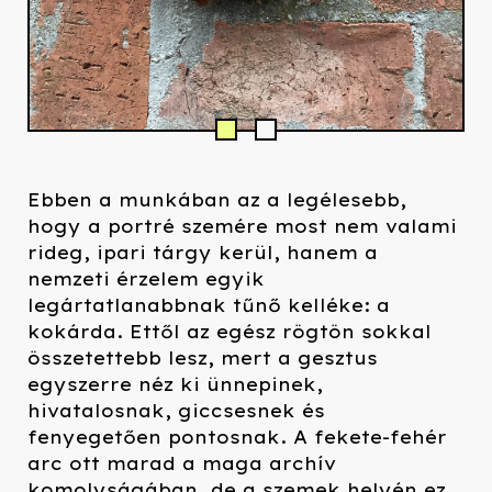
Ebben a munkában az a legélesebb,
hogy a portré szemére most nem valami
rideg, ipari tárgy kerül, hanem a
nemzeti érzelem egyik
legártatlanabbnak tűnő kelléke: a
kokárda. Ettől az egész rögtön sokkal
összetettebb lesz, mert a gesztus
egyszerre néz ki ünnepinek,
hivatalosnak, giccsesnek és
fenyegetően pontosnak. A fekete-fehér
arc ott marad a maga archív
komolyságában, de a szemek helyén ez