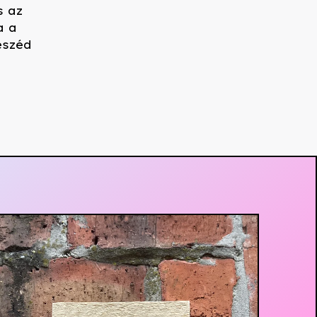
s az
a a
eszéd