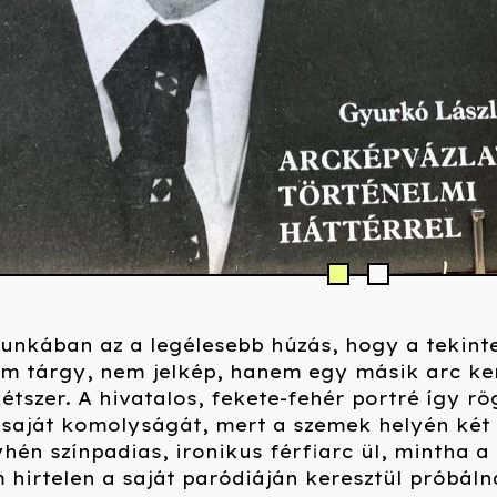
unkában az a legélesebb húzás, hogy a tekint
em tárgy, nem jelkép, hanem egy másik arc ke
étszer. A hivatalos, fekete-fehér portré így r
a saját komolyságát, mert a szemek helyén két
yhén színpadias, ironikus férfiarc ül, mintha a
 hirtelen a saját paródiáján keresztül próbáln