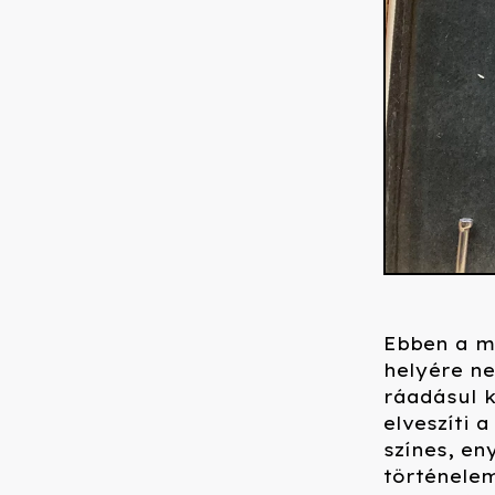
Ebben a m
helyére n
ráadásul k
elveszíti 
színes, en
történelem