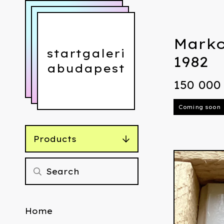
Marko
startgaleri
1982
abudapest
150 00
Coming soon
Products
Home