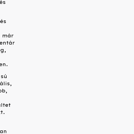
és
zés
t már
entár
eg,
en.
usú
ális,
bb,
ltet
t.
san