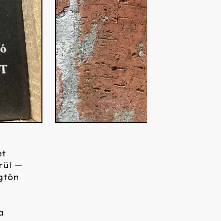
et
rül —
ögtön
a