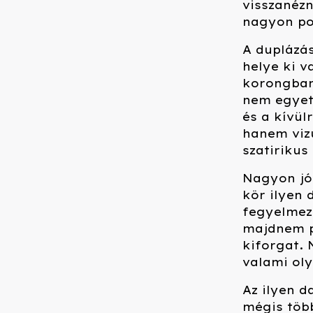
visszanézn
nagyon po
A duplázá
helye ki v
korongban
nem egyet
és a kívül
hanem vizu
szatirikus
Nagyon jó,
kör ilyen 
fegyelmeze
majdnem p
kiforgat.
valami oly
Az ilyen 
mégis több