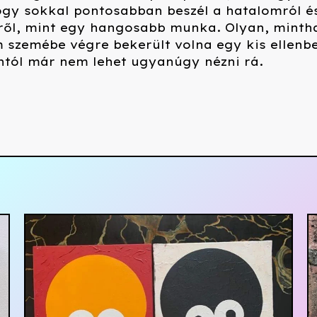
ogy sokkal pontosabban beszél a hatalomról é
ről, mint egy hangosabb munka. Olyan, minth
 szemébe végre bekerült volna egy kis ellenb
ntól már nem lehet ugyanúgy nézni rá.