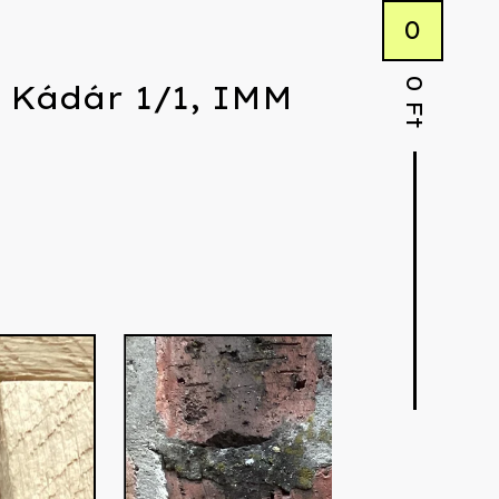
0
0
 Kádár 1/1, IMM
Ft