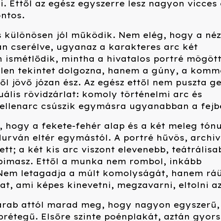
i. Ettől az egész egyszerre lesz nagyon vicces 
ntos.
s különösen jól működik. Nem elég, hogy a né
an cserélve, ugyanaz a karakteres arc két
 ismétlődik, mintha a hivatalos portré mögöt
len tekintet dolgozna, hanem a gúny, a komm
ről jövő józan ész. Az egész ettől nem puszta g
ális rövidzárlat: komoly történelmi arc és
 ellenarc csúszik egymásra ugyanabban a fejb
 hogy a fekete-fehér alap és a két meleg tón
durván eltér egymástól. A portré hűvös, archiv
tt; a két kis arc viszont elevenebb, teátrálisa
imasz. Ettől a munka nem rombol, inkább
 Nem letagadja a múlt komolyságát, hanem ráü
at, ami képes kinevetni, megzavarni, eltolni az
darab attól marad meg, hogy nagyon egyszerű,
rétegű. Elsőre szinte poénplakát, aztán gyor