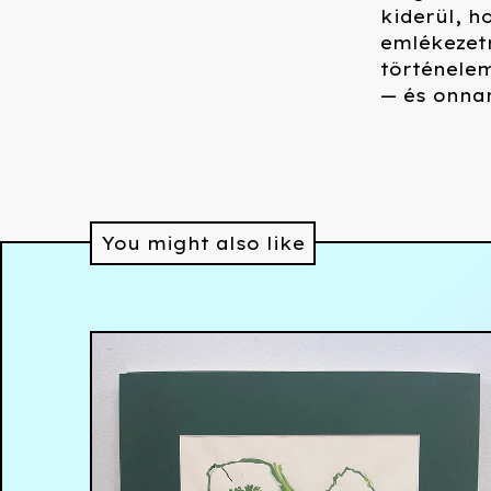
kiderül, h
emlékezet
történelem
— és onna
You might also like