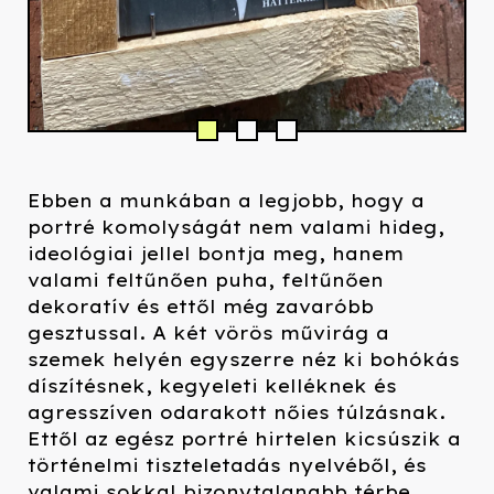
Ebben a munkában a legjobb, hogy a
portré komolyságát nem valami hideg,
ideológiai jellel bontja meg, hanem
valami feltűnően puha, feltűnően
dekoratív és ettől még zavaróbb
gesztussal. A két vörös művirág a
szemek helyén egyszerre néz ki bohókás
díszítésnek, kegyeleti kelléknek és
agresszíven odarakott nőies túlzásnak.
Ettől az egész portré hirtelen kicsúszik a
történelmi tiszteletadás nyelvéből, és
valami sokkal bizonytalanabb térbe