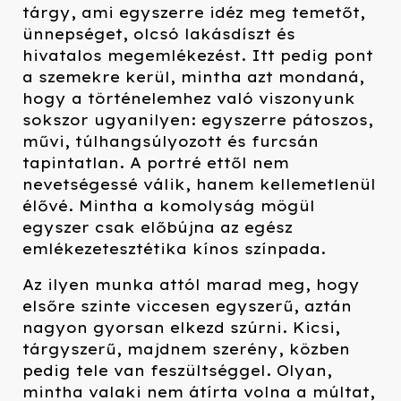
tárgy, ami egyszerre idéz meg temetőt,
ünnepséget, olcsó lakásdíszt és
hivatalos megemlékezést. Itt pedig pont
a szemekre kerül, mintha azt mondaná,
hogy a történelemhez való viszonyunk
sokszor ugyanilyen: egyszerre pátoszos,
művi, túlhangsúlyozott és furcsán
tapintatlan. A portré ettől nem
nevetségessé válik, hanem kellemetlenül
élővé. Mintha a komolyság mögül
egyszer csak előbújna az egész
emlékezetesztétika kínos színpada.
Az ilyen munka attól marad meg, hogy
elsőre szinte viccesen egyszerű, aztán
nagyon gyorsan elkezd szúrni. Kicsi,
tárgyszerű, majdnem szerény, közben
pedig tele van feszültséggel. Olyan,
mintha valaki nem átírta volna a múltat,