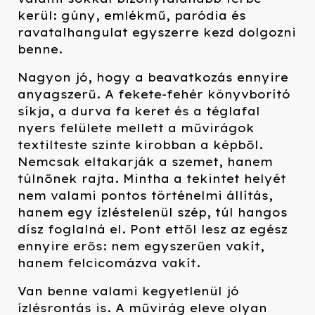
kerül: gúny, emlékmű, paródia és
ravatalhangulat egyszerre kezd dolgozni
benne.
Nagyon jó, hogy a beavatkozás ennyire
anyagszerű. A fekete-fehér könyvborító
síkja, a durva fa keret és a téglafal
nyers felülete mellett a művirágok
textilteste szinte kirobban a képből.
Nemcsak eltakarják a szemet, hanem
túlnőnek rajta. Mintha a tekintet helyét
nem valami pontos történelmi állítás,
hanem egy ízléstelenül szép, túl hangos
dísz foglalná el. Pont ettől lesz az egész
ennyire erős: nem egyszerűen vakít,
hanem felcicomázva vakít.
Van benne valami kegyetlenül jó
ízlésrontás is. A művirág eleve olyan