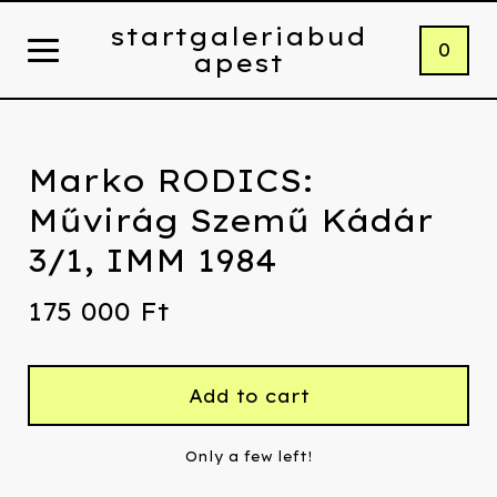
startgaleriabud
0
apest
Marko RODICS:
Művirág Szemű Kádár
3/1, IMM 1984
175 000
Ft
Add to cart
Only a few left!