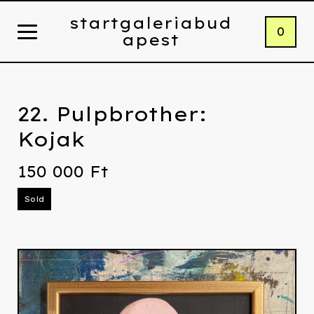
startgaleriabud
0
apest
22. Pulpbrother:
Kojak
150 000
Ft
Sold