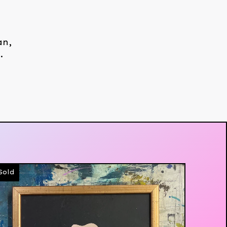
an,
.
Sold