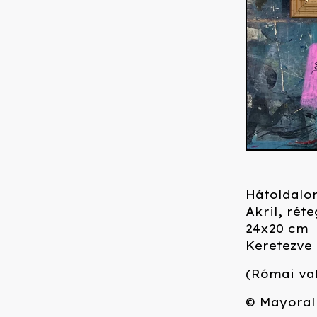
Hátoldalo
Akril, réte
24x20 cm
Keretezve
(Római va
© Mayoral