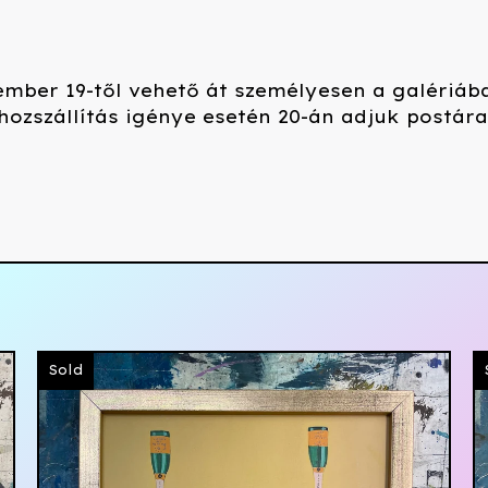
mber 19-től vehető át személyesen a galériáb
zhozszállítás igénye esetén 20-án adjuk postára
Sold