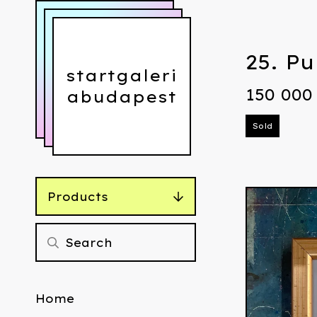
25. P
startgaleri
150 00
abudapest
Sold
Products
Home