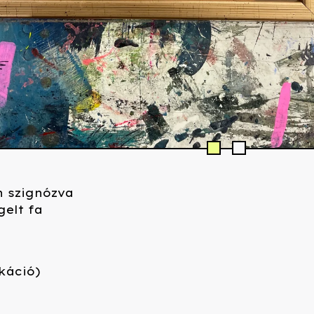
n szignózva
gelt fa
káció)