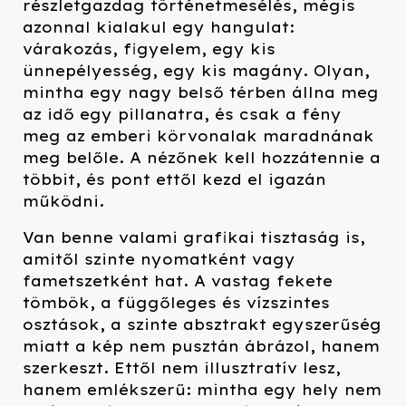
részletgazdag történetmesélés, mégis
azonnal kialakul egy hangulat:
várakozás, figyelem, egy kis
ünnepélyesség, egy kis magány. Olyan,
mintha egy nagy belső térben állna meg
az idő egy pillanatra, és csak a fény
meg az emberi körvonalak maradnának
meg belőle. A nézőnek kell hozzátennie a
többit, és pont ettől kezd el igazán
működni.
Van benne valami grafikai tisztaság is,
amitől szinte nyomatként vagy
fametszetként hat. A vastag fekete
tömbök, a függőleges és vízszintes
osztások, a szinte absztrakt egyszerűség
miatt a kép nem pusztán ábrázol, hanem
szerkeszt. Ettől nem illusztratív lesz,
hanem emlékszerű: mintha egy hely nem