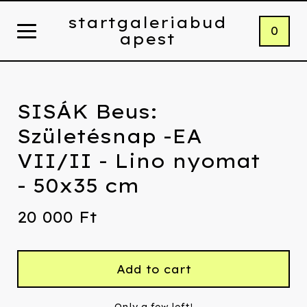
startgaleriabud
0
apest
SISÁK Beus:
Születésnap -EA
VII/II - Lino nyomat
- 50x35 cm
20 000
Ft
Add to cart
Only a few left!