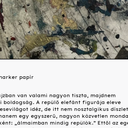
marker papír
ajzban van valami nagyon tiszta, majdnem
 boldogság. A repülő elefánt figurája eleve
sevilágot idéz, de itt nem nosztalgikus díszle
hanem egy egyszerű, nagyon közvetlen monda
ént: „álmaimban mindig repülök.” Ettől az eg