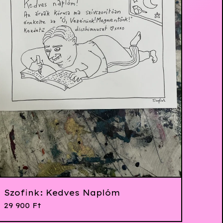
Szofink: Kedves Naplóm
29 900
Ft