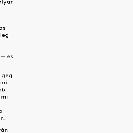
olyan
as
yleg
 — és
 geg
ami
bb
ami
k
a
r.
tán