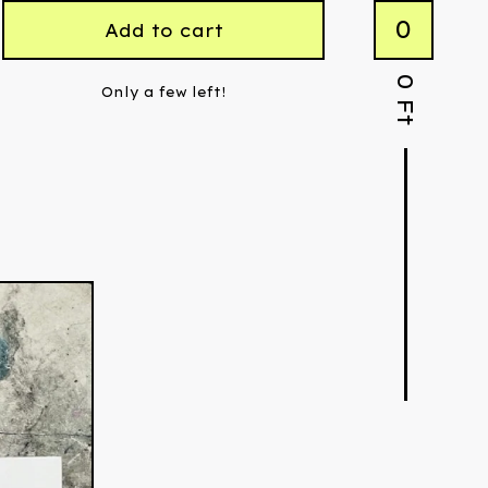
0
Add to cart
0
Only a few left!
Ft