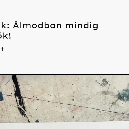
nk: Álmodban mindig
ök!
Ft