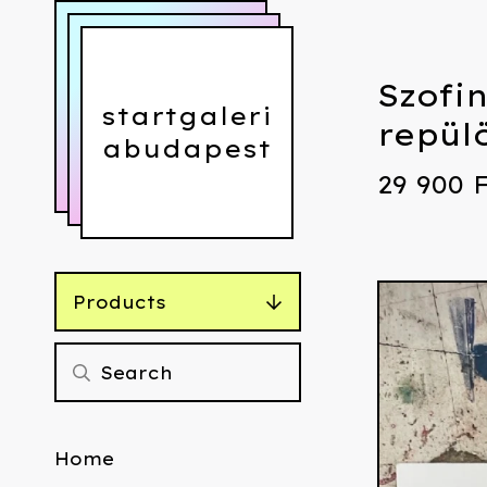
Szofi
startgaleri
repül
abudapest
29 900
Products
Home