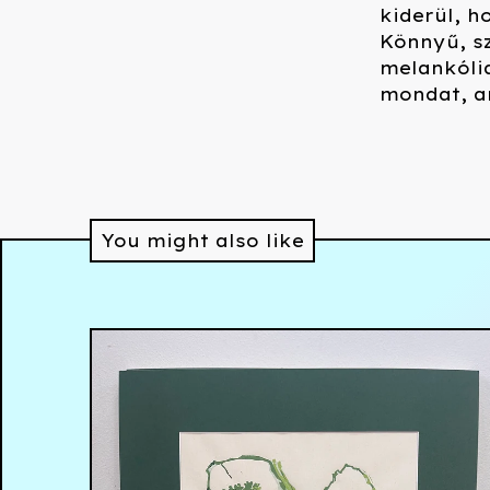
kiderül, h
Könnyű, sz
melankóli
mondat, am
You might also like