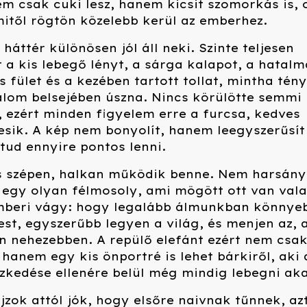
em csak cuki lesz, hanem kicsit szomorkás is, 
itől rögtön közelebb kerül az emberhez.
háttér különösen jól áll neki. Szinte teljesen
t a kis lebegő lényt, a sárga kalapot, a hatalm
s fület és a kezében tartott tollat, mintha tén
álom belsejében úszna. Nincs körülötte semmi
, ezért minden figyelem erre a furcsa, kedves
esik. A kép nem bonyolít, hanem leegyszerűsít
 tud ennyire pontos lenni.
s szépen, halkan működik benne. Nem harsány
 egy olyan félmosoly, ami mögött ott van val
beri vágy: hogy legalább álmunkban könnye
est, egyszerűbb legyen a világ, és menjen az, 
n nehezebben. A repülő elefánt ezért nem csa
hanem egy kis önportré is lehet bárkiről, aki 
zkedése ellenére belül még mindig lebegni aka
ajzok attól jók, hogy elsőre naivnak tűnnek, az