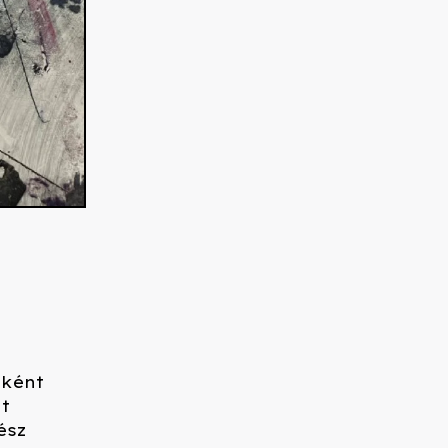
tként
t
ész