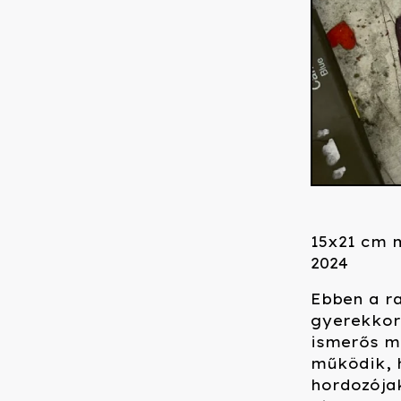
15x21 cm 
2024
Ebben a r
gyerekkori
ismerős me
működik, 
hordozójak