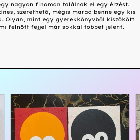
ogy nagyon finoman találnak el egy érzést.
ínes, szerethető, mégis marad benne egy kis
a. Olyan, mint egy gyerekkönyvből kiszökött
i felnőtt fejjel már sokkal többet jelent.