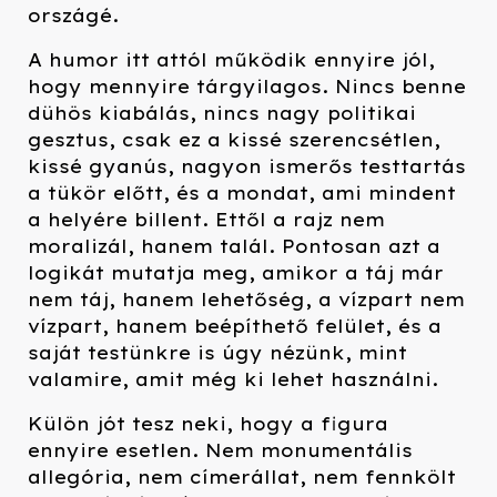
országé.
A humor itt attól működik ennyire jól,
hogy mennyire tárgyilagos. Nincs benne
dühös kiabálás, nincs nagy politikai
gesztus, csak ez a kissé szerencsétlen,
kissé gyanús, nagyon ismerős testtartás
a tükör előtt, és a mondat, ami mindent
a helyére billent. Ettől a rajz nem
moralizál, hanem talál. Pontosan azt a
logikát mutatja meg, amikor a táj már
nem táj, hanem lehetőség, a vízpart nem
vízpart, hanem beépíthető felület, és a
saját testünkre is úgy nézünk, mint
valamire, amit még ki lehet használni.
Külön jót tesz neki, hogy a figura
ennyire esetlen. Nem monumentális
allegória, nem címerállat, nem fennkölt