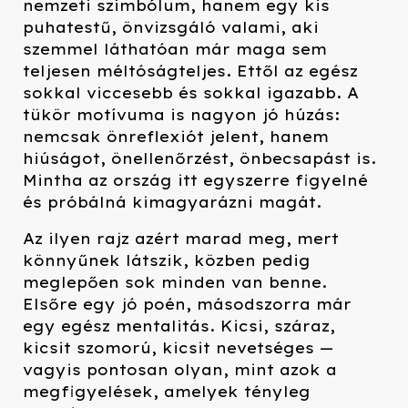
nemzeti szimbólum, hanem egy kis
puhatestű, önvizsgáló valami, aki
szemmel láthatóan már maga sem
teljesen méltóságteljes. Ettől az egész
sokkal viccesebb és sokkal igazabb. A
tükör motívuma is nagyon jó húzás:
nemcsak önreflexiót jelent, hanem
hiúságot, önellenőrzést, önbecsapást is.
Mintha az ország itt egyszerre figyelné
és próbálná kimagyarázni magát.
Az ilyen rajz azért marad meg, mert
könnyűnek látszik, közben pedig
meglepően sok minden van benne.
Elsőre egy jó poén, másodszorra már
egy egész mentalitás. Kicsi, száraz,
kicsit szomorú, kicsit nevetséges —
vagyis pontosan olyan, mint azok a
megfigyelések, amelyek tényleg