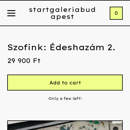
startgaleriabud
0
apest
Szofink: Édeshazám 2.
29 900
Ft
Add to cart
Only a few left!