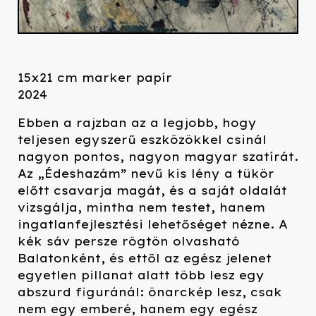
15x21 cm marker papír
2024
Ebben a rajzban az a legjobb, hogy
teljesen egyszerű eszközökkel csinál
nagyon pontos, nagyon magyar szatírát.
Az „Édeshazám” nevű kis lény a tükör
előtt csavarja magát, és a saját oldalát
vizsgálja, mintha nem testet, hanem
ingatlanfejlesztési lehetőséget nézne. A
kék sáv persze rögtön olvasható
Balatonként, és ettől az egész jelenet
egyetlen pillanat alatt több lesz egy
abszurd figuránál: önarckép lesz, csak
nem egy emberé, hanem egy egész