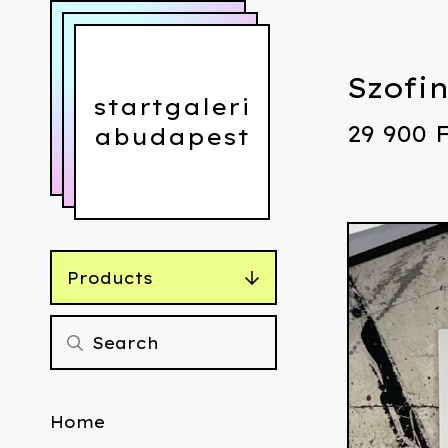
Szofin
startgaleri
29 900
abudapest
Products
Home