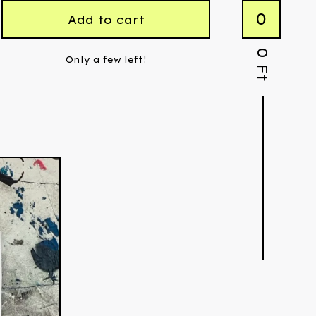
0
Add to cart
0
Only a few left!
Ft