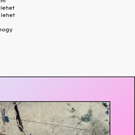
em
lehet
 lehet
ahogy