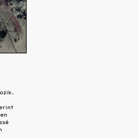
ozik.
erint
sen
ssé
n