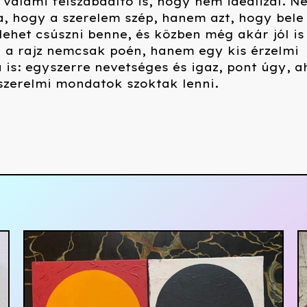
valami felszabadító is, hogy nem idealizál. N
, hogy a szerelem szép, hanem azt, hogy bele 
lehet csúszni benne, és közben még akár jól is
ől a rajz nemcsak poén, hanem egy kis érzelmi
 is: egyszerre nevetséges és igaz, pont úgy, 
szerelmi mondatok szoktak lenni.