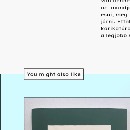
Van benne 
azt mondja
esni, meg 
járni. Ett
karikatúra
a legjobb 
You might also like