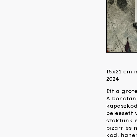
15x21 cm 
2024
Itt a grot
A bonctani
kapaszkodi
beleesett 
szoktunk e
bizarr és 
köd, hane