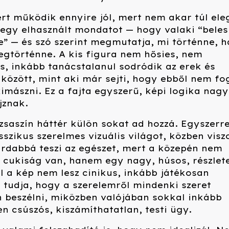
rt működik ennyire jól, mert nem akar túl el
 egy elhasznált mondatot — hogy valaki “beles
” — és szó szerint megmutatja, mi történne, h
egtörténne. A kis figura nem hősies, nem
, inkább tanácstalanul sodródik az erek és
 között, mint aki már sejti, hogy ebből nem fo
imászni. Ez a fajta egyszerű, képi logika nag
ajznak.
ózsaszín háttér külön sokat ad hozzá. Egyszerr
asszikus szerelmes vizuális világot, közben visz
rdabbá teszi az egészet, mert a közepén nem
 cukiság van, hanem egy nagy, húsos, részlet
ől a kép nem lesz cinikus, inkább játékosan
 tudja, hogy a szerelemről mindenki szeret
 beszélni, miközben valójában sokkal inkább
en csúszós, kiszámíthatatlan, testi ügy.