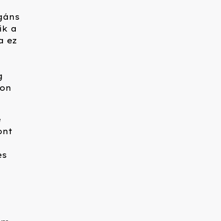
egáns
ik a
a ez
g
yon
e
ont
es