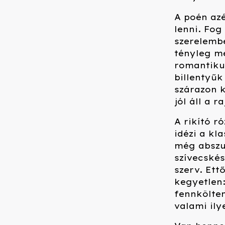
A poén azé
lenni. Fog
szerelembe
tényleg m
romantikus
billentyűk
szárazon k
jól áll a r
A rikító r
idézi a kl
még abszu
szívecskés
szerv. Ett
kegyetlen:
fennkölten
valami ily