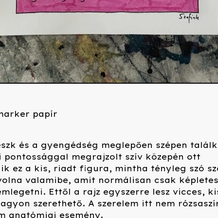
marker papír
eszk és a gyengédség meglepően szépen találk
 pontossággal megrajzolt szív közepén ott
k ez a kis, riadt figura, mintha tényleg szó sz
volna valamibe, amit normálisan csak képlete
mlegetni. Ettől a rajz egyszerre lesz vicces, ki
nagyon szerethető. A szerelem itt nem rózsaszí
m anatómiai esemény.