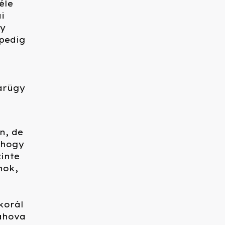
éle
i
gy
 pedig
dárügy
n, de
 hogy
zinte
nok,
korál
ahova