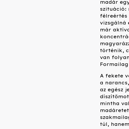
madár egym
szituáció:
félreértés
vizsgálná 
már aktíva
koncentrác
magyarázz
történik,
van folya
Formailag
A fekete v
a narancs,
az egész j
díszítőmot
mintha val
madáreteté
szakmaila
túl, hane