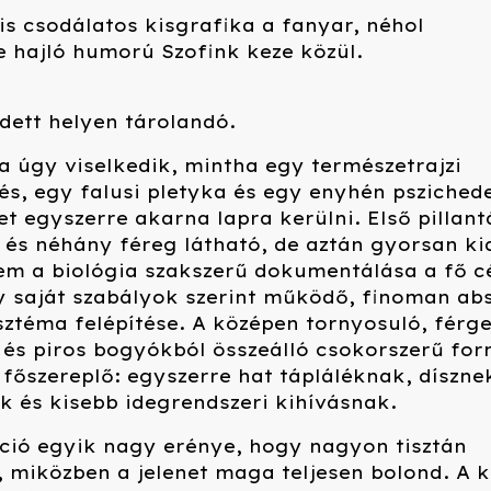
is csodálatos kisgrafika a fanyar, néhol
 hajló humorú Szofink keze közül.
.
dett helyen tárolandó.
 úgy viselkedik, mintha egy természetrajzi
s, egy falusi pletyka és egy enyhén psziched
net egyszerre akarna lapra kerülni. Első pillan
és néhány féreg látható, de aztán gyorsan ki
em a biológia szakszerű dokumentálása a fő cé
 saját szabályok szerint működő, finoman ab
sztéma felépítése. A középen tornyosuló, férge
 és piros bogyókból összeálló csokorszerű fo
főszereplő: egyszerre hat tápláléknak, díszne
 és kisebb idegrendszeri kihívásnak.
ció egyik nagy erénye, hogy nagyon tisztán
, miközben a jelenet maga teljesen bolond. A k