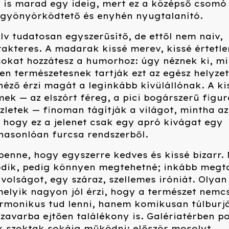
tt is marad egy ideig, mert ez a középső csomó
 gyönyörködtető és enyhén nyugtalanító.
elv tudatosan egyszerűsítő, de ettől nem naiv,
akteres. A madarak kissé merev, kissé értetle
sokat hozzátesz a humorhoz: úgy néznek ki, mi
sen természetesnek tartják ezt az egész helyzet
 néző érzi magát a leginkább kívülállónak. A ki
ek — az elszórt féreg, a pici bogárszerű figur
zletek — finoman tágítják a világot, mintha az
 hogy ez a jelenet csak egy apró kivágat egy
hasonlóan furcsa rendszerből.
benne, hogy egyszerre kedves és kissé bizarr
dik, pedig könnyen megtehetné; inkább megt
ávolságot, egy száraz, szellemes iróniát. Olyan
elyik nagyon jól érzi, hogy a természet nemc
armonikus tud lenni, hanem komikusan túlburj
 zavarba ejtően találékony is. Galériatérben p
k szoktak sokáig működni: először mosolyt