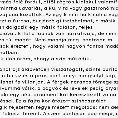
ás felé fordul, ettől rögtön kialakul valamif
 mintha udvarlás, alku, vita vagy gasztronómia
 zajlana közöttük. Az egyik mintha kínálná va
ezt a furcsa, burjánzó gilisztahalmot, a másik
n dolgozik egy másik falaton, teljes
ióval. Ettől a lapnak van narratívája, de nem
a túl magát. Nem mondja meg, pontosan mi
 csak érezteti, hogy valami nagyon fontos ma
matban.
 külön öröm, ahogy a szín működik.
onalrajz alapvetően visszafogott, szinte puritá
 a türkiz és a piros pont annyi hangsúlyt kap,
elenet felvillanjon. A férgek narancs tömege s
ívummá válik, a bogyók és levelek pedig olya
aki egy népi ornamentikát keresztezett volna
ssel. Ez a fajta korlátozott színhasználat
g kifejezetten fegyelmezett megoldás: nem de
m fókuszt teremt. A szem pontosan oda megy, 