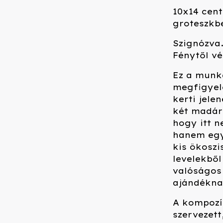
10x14 cent
groteszkbe
Szignózva
Fénytől vé
Ez a munka
megfigyelé
kerti jele
két madár 
hogy itt n
hanem egy
kis ökoszi
levelekből
valóságos 
ajándéknak
A kompozí
szervezett