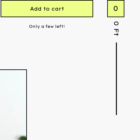
0
Add to cart
0
Only a few left!
Ft