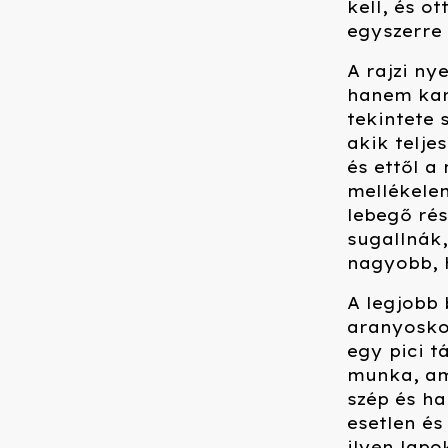
kell, és o
egyszerre
A rajzi ny
hanem kar
tekintete 
akik telje
és ettől a
mellékelem
lebegő rés
sugallnák,
nagyobb, 
A legjobb 
aranyosko
egy pici t
munka, am
szép és h
esetlen és
ilyen lapo