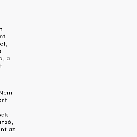
n
nt
et,
s
a, a
t
. Nem
art
sak
ánzó,
ont az