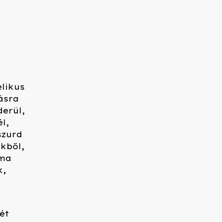
elikus
tásra
derül,
l,
szurd
kből,
rma
k,
ét