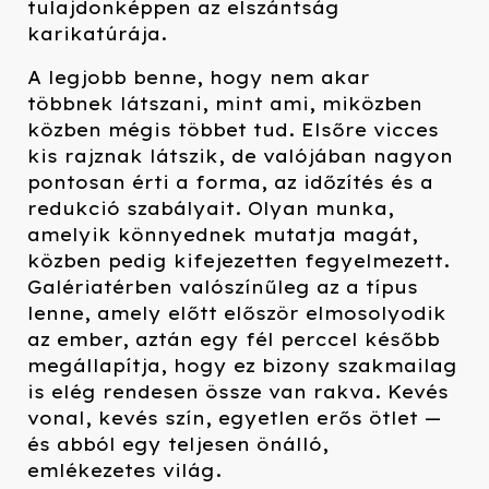
tulajdonképpen az elszántság
karikatúrája.
A legjobb benne, hogy nem akar
többnek látszani, mint ami, miközben
közben mégis többet tud. Elsőre vicces
kis rajznak látszik, de valójában nagyon
pontosan érti a forma, az időzítés és a
redukció szabályait. Olyan munka,
amelyik könnyednek mutatja magát,
közben pedig kifejezetten fegyelmezett.
Galériatérben valószínűleg az a típus
lenne, amely előtt először elmosolyodik
az ember, aztán egy fél perccel később
megállapítja, hogy ez bizony szakmailag
is elég rendesen össze van rakva. Kevés
vonal, kevés szín, egyetlen erős ötlet —
és abból egy teljesen önálló,
emlékezetes világ.