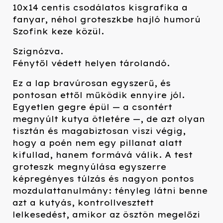
10x14 centis csodálatos kisgrafika a
fanyar, néhol groteszkbe hajló humorú
Szofink keze közül.
Szignózva.
Fénytől védett helyen tárolandó.
Ez a lap bravúrosan egyszerű, és
pontosan ettől működik ennyire jól.
Egyetlen gegre épül — a csontért
megnyúlt kutya ötletére —, de azt olyan
tisztán és magabiztosan viszi végig,
hogy a poén nem egy pillanat alatt
kifullad, hanem formává válik. A test
groteszk megnyúlása egyszerre
képregényes túlzás és nagyon pontos
mozdulattanulmány: tényleg látni benne
azt a kutyás, kontrollvesztett
lelkesedést, amikor az ösztön megelőzi