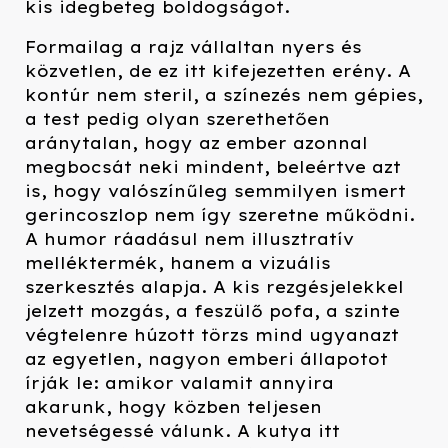
kis idegbeteg boldogságot.
Formailag a rajz vállaltan nyers és
közvetlen, de ez itt kifejezetten erény. A
kontúr nem steril, a színezés nem gépies,
a test pedig olyan szerethetően
aránytalan, hogy az ember azonnal
megbocsát neki mindent, beleértve azt
is, hogy valószínűleg semmilyen ismert
gerincoszlop nem így szeretne működni.
A humor ráadásul nem illusztratív
melléktermék, hanem a vizuális
szerkesztés alapja. A kis rezgésjelekkel
jelzett mozgás, a feszülő pofa, a szinte
végtelenre húzott törzs mind ugyanazt
az egyetlen, nagyon emberi állapotot
írják le: amikor valamit annyira
akarunk, hogy közben teljesen
nevetségessé válunk. A kutya itt