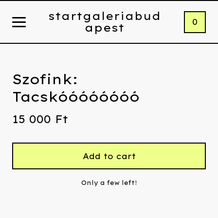
startgaleriabud
0
apest
Szofink:
Tacskóóóóóóóó
15 000
Ft
Add to cart
Only a few left!