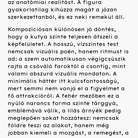
az anatómiai realitást. A figura
gyakorlatilag kihúzza magát a józan
szerkezettanból, és ez neki remekül áll.
Kompozíciósan különösen jó döntés,
hogy a kutya szinte teljesen átszeli a
képfelületet. A hosszú, vízszintes test
nemcsak vizuális poén, hanem ritmust is
ad: a szem automatikusan végigcsúszik
rajta a csóváló faroktól a csontig, mint
valami abszurd vizuális mondaton. A
minimális háttér itt kulcsfontosságú,
mert semmi nem vonja el a figyelmet a
fő attrakcióról. A fehér mezőben ez a
nyúló narancs forma szinte tárggyá,
emblémává válik, a lilás árnyék pedig
meglepően sokat hozzátesz: nemcsak
földre teszi az alakot, hanem még
jobban kiemeli a mozgást, a remegést, a