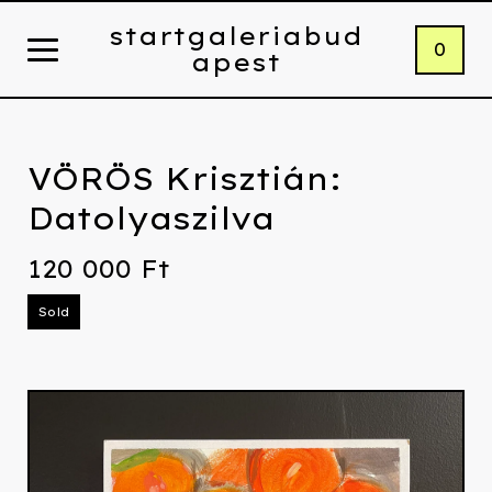
startgaleriabud
0
apest
VÖRÖS Krisztián:
Datolyaszilva
120 000
Ft
Sold