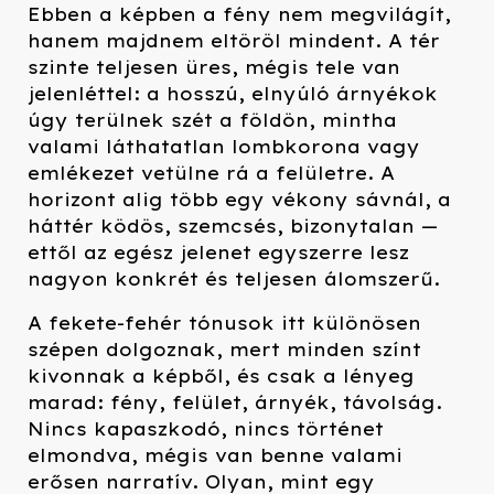
Ebben a képben a fény nem megvilágít,
hanem majdnem eltöröl mindent. A tér
szinte teljesen üres, mégis tele van
jelenléttel: a hosszú, elnyúló árnyékok
úgy terülnek szét a földön, mintha
valami láthatatlan lombkorona vagy
emlékezet vetülne rá a felületre. A
horizont alig több egy vékony sávnál, a
háttér ködös, szemcsés, bizonytalan —
ettől az egész jelenet egyszerre lesz
nagyon konkrét és teljesen álomszerű.
A fekete-fehér tónusok itt különösen
szépen dolgoznak, mert minden színt
kivonnak a képből, és csak a lényeg
marad: fény, felület, árnyék, távolság.
Nincs kapaszkodó, nincs történet
elmondva, mégis van benne valami
erősen narratív. Olyan, mint egy