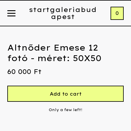
startgaleriabud
0
apest
Altnőder Emese 12
fotó - méret: 50X50
60 000
Ft
Add to cart
Only a few left!