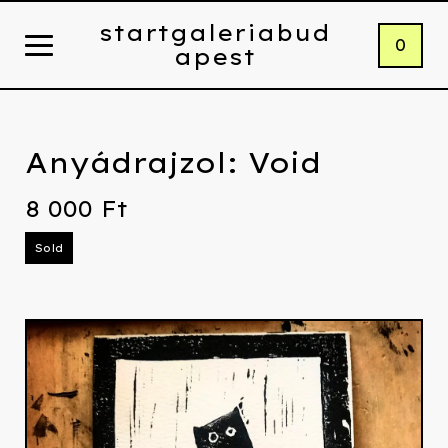
startgaleriabud
0
apest
Anyádrajzol: Void
8 000
Ft
Sold