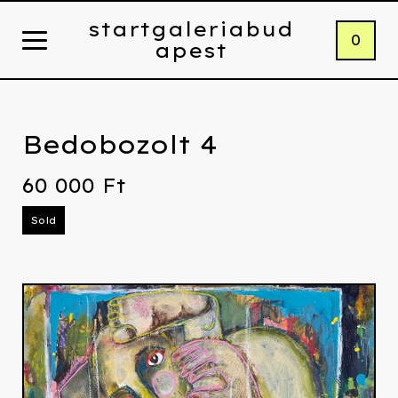
startgaleriabud
0
apest
Bedobozolt 4
60 000
Ft
Sold