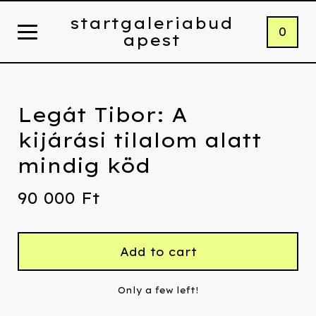
startgaleriabud
0
apest
Legát Tibor: A
kijárási tilalom alatt
mindig köd
90 000
Ft
Add to cart
Only a few left!