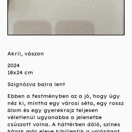
Akril, vászon
2024
18x24 cm
Szignózva balra lent
Ebben a festményben az a jó, hogy úgy
néz ki, mintha egy városi séta, egy rossz
álom és egy gyerekrajz teljesen
véletlenül ugyanabba a jelenetbe
csúszott volna. A háttérben dőlő, színes
házak már eleve kibillentik a valóságot,