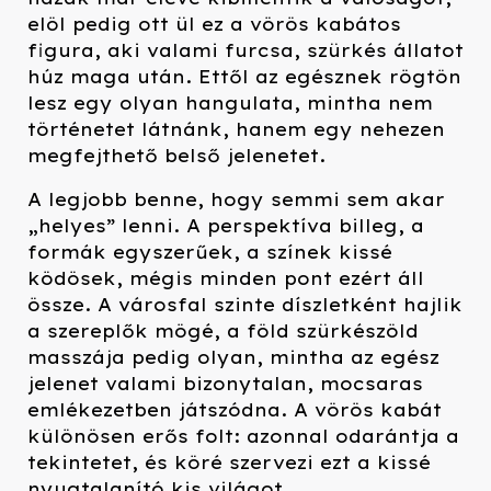
elöl pedig ott ül ez a vörös kabátos
figura, aki valami furcsa, szürkés állatot
húz maga után. Ettől az egésznek rögtön
lesz egy olyan hangulata, mintha nem
történetet látnánk, hanem egy nehezen
megfejthető belső jelenetet.
A legjobb benne, hogy semmi sem akar
„helyes” lenni. A perspektíva billeg, a
formák egyszerűek, a színek kissé
ködösek, mégis minden pont ezért áll
össze. A városfal szinte díszletként hajlik
a szereplők mögé, a föld szürkészöld
masszája pedig olyan, mintha az egész
jelenet valami bizonytalan, mocsaras
emlékezetben játszódna. A vörös kabát
különösen erős folt: azonnal odarántja a
tekintetet, és köré szervezi ezt a kissé
nyugtalanító kis világot.