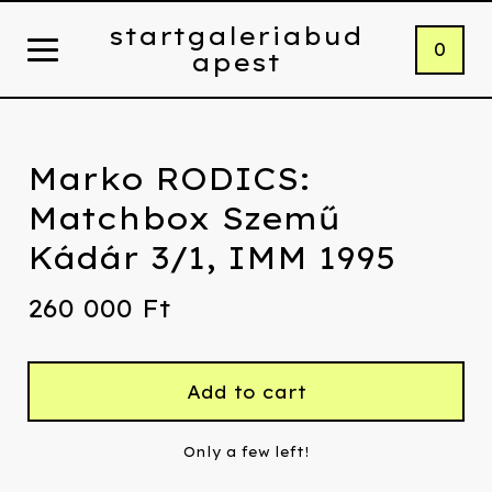
startgaleriabud
0
apest
Marko RODICS:
Matchbox Szemű
Kádár 3/1, IMM 1995
260 000
Ft
Add to cart
Only a few left!