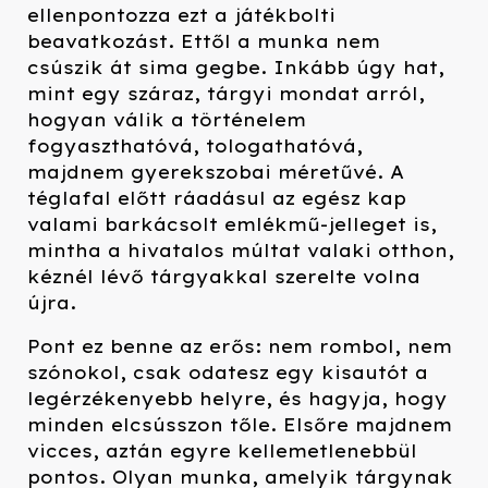
ellenpontozza ezt a játékbolti
beavatkozást. Ettől a munka nem
csúszik át sima gegbe. Inkább úgy hat,
mint egy száraz, tárgyi mondat arról,
hogyan válik a történelem
fogyaszthatóvá, tologathatóvá,
majdnem gyerekszobai méretűvé. A
téglafal előtt ráadásul az egész kap
valami barkácsolt emlékmű-jelleget is,
mintha a hivatalos múltat valaki otthon,
kéznél lévő tárgyakkal szerelte volna
újra.
Pont ez benne az erős: nem rombol, nem
szónokol, csak odatesz egy kisautót a
legérzékenyebb helyre, és hagyja, hogy
minden elcsússzon tőle. Elsőre majdnem
vicces, aztán egyre kellemetlenebbül
pontos. Olyan munka, amelyik tárgynak