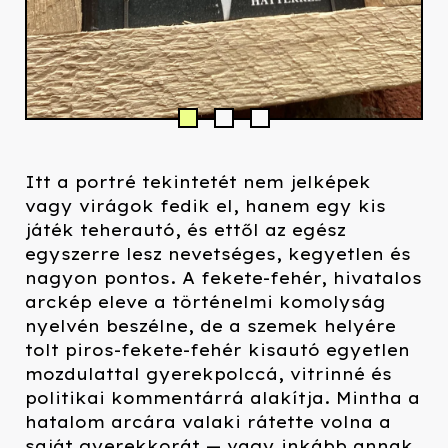
Itt a portré tekintetét nem jelképek
vagy virágok fedik el, hanem egy kis
játék teherautó, és ettől az egész
egyszerre lesz nevetséges, kegyetlen és
nagyon pontos. A fekete-fehér, hivatalos
arckép eleve a történelmi komolyság
nyelvén beszélne, de a szemek helyére
tolt piros-fekete-fehér kisautó egyetlen
mozdulattal gyerekpolccá, vitrinné és
politikai kommentárrá alakítja. Mintha a
hatalom arcára valaki rátette volna a
saját gyerekkorát — vagy inkább annak