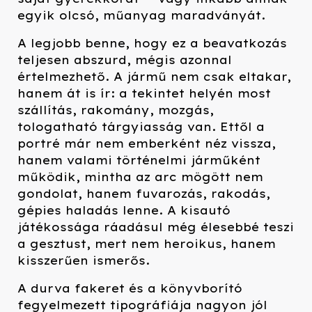
egyik olcsó, műanyag maradványát.
A legjobb benne, hogy ez a beavatkozás
teljesen abszurd, mégis azonnal
értelmezhető. A jármű nem csak eltakar,
hanem át is ír: a tekintet helyén most
szállítás, rakomány, mozgás,
tologatható tárgyiasság van. Ettől a
portré már nem emberként néz vissza,
hanem valami történelmi járműként
működik, mintha az arc mögött nem
gondolat, hanem fuvarozás, rakodás,
gépies haladás lenne. A kisautó
játékossága ráadásul még élesebbé teszi
a gesztust, mert nem heroikus, hanem
kisszerűen ismerős.
A durva fakeret és a könyvborító
fegyelmezett tipográfiája nagyon jól