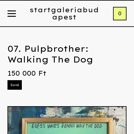
startgaleriabud
0
apest
07. Pulpbrother:
Walking The Dog
150 000
Ft
Sold