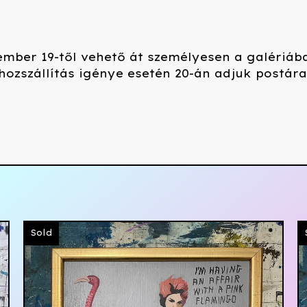
mber 19-től vehető át személyesen a galériáb
zhozszállítás igénye esetén 20-án adjuk postára
Sold