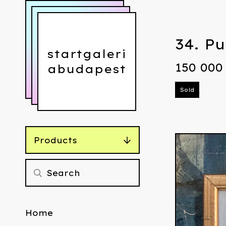
34. P
startgaleri
150 00
abudapest
Sold
Products
Home