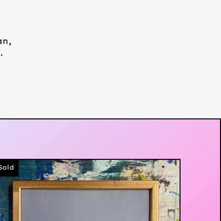
an,
.
Sold