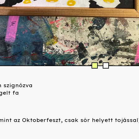
n szignózva
gelt fa
mint az Oktoberfeszt, csak sör helyett tojással