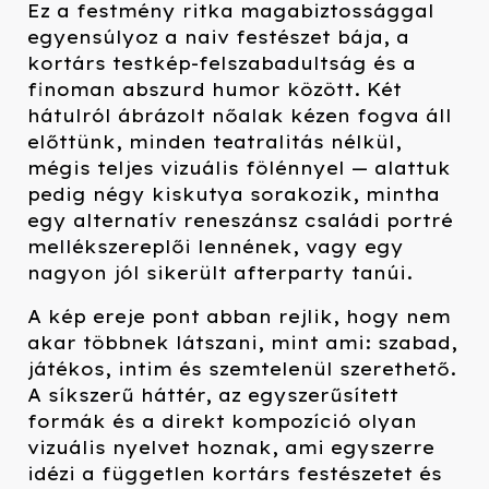
Ez a festmény ritka magabiztossággal
egyensúlyoz a naiv festészet bája, a
kortárs testkép-felszabadultság és a
finoman abszurd humor között. Két
hátulról ábrázolt nőalak kézen fogva áll
előttünk, minden teatralitás nélkül,
mégis teljes vizuális fölénnyel — alattuk
pedig négy kiskutya sorakozik, mintha
egy alternatív reneszánsz családi portré
mellékszereplői lennének, vagy egy
nagyon jól sikerült afterparty tanúi.
A kép ereje pont abban rejlik, hogy nem
akar többnek látszani, mint ami: szabad,
játékos, intim és szemtelenül szerethető.
A síkszerű háttér, az egyszerűsített
formák és a direkt kompozíció olyan
vizuális nyelvet hoznak, ami egyszerre
idézi a független kortárs festészetet és