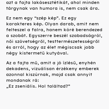
azt a fajta lakásesztétikát, ahol minden
tárgynak van humora is, nem csak ára.
Ez nem egy “szép kép”. Ez egy
karakteres kép. Olyan darab, amit nem
felteszel a falra, hanem köré berendezed
a szobát. Egyszerre beszél szabadságról,
női szövetségről, testtermészetességről
és arról, hogy az élet mégiscsak jobb
négy kistermetű kutyával.
Az a fajta mű, amit a jó ízlésű, enyhén
dekadens, vizuálisan érzékeny emberek
azonnal kiszúrnak, majd csak annyit
mondanak rá:
„Ez zseniális. Hol találtad?”