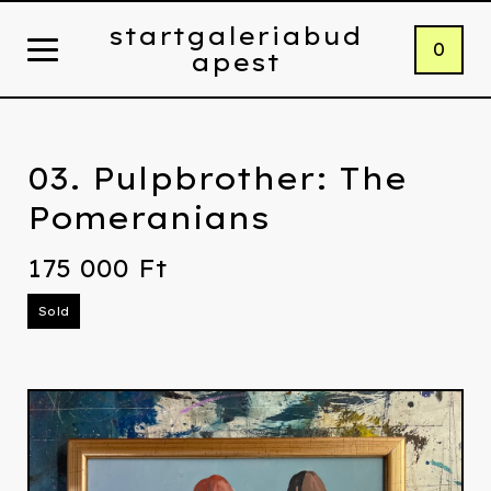
startgaleriabud
0
apest
03. Pulpbrother: The
Pomeranians
175 000
Ft
Sold