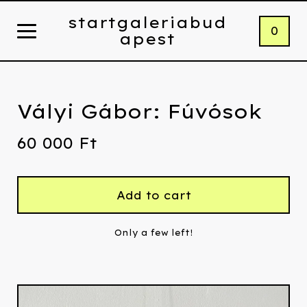
startgaleriabud
0
apest
Vályi Gábor: Fúvósok
60 000
Ft
Add to cart
Only a few left!