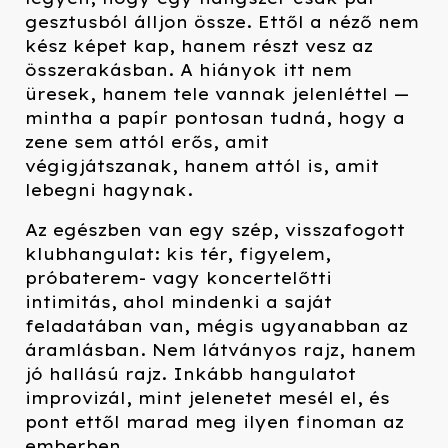
gesztusból álljon össze. Ettől a néző nem
kész képet kap, hanem részt vesz az
összerakásban. A hiányok itt nem
üresek, hanem tele vannak jelenléttel —
mintha a papír pontosan tudná, hogy a
zene sem attól erős, amit
végigjátszanak, hanem attól is, amit
lebegni hagynak.
Az egészben van egy szép, visszafogott
klubhangulat: kis tér, figyelem,
próbaterem- vagy koncertelőtti
intimitás, ahol mindenki a saját
feladatában van, mégis ugyanabban az
áramlásban. Nem látványos rajz, hanem
jó hallású rajz. Inkább hangulatot
improvizál, mint jelenetet mesél el, és
pont ettől marad meg ilyen finoman az
emberben.