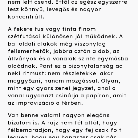
nem lett csend. Ettől az egész egyszerre
lesz könnyű, levegős és nagyon
koncentrált.
A fekete tus vagy tinta finom
szétfutásai különösen jól működnek. A
bal oldali alakok még viszonylag
felismerhetők, jobbra aztán a dob, az
állványok és a vonalak szinte egymásba
oldódnak. Pont ez a bizonytalanság ad
neki ritmust: nem részletekkel akar
meggyőzni, hanem mozgással. Olyan,
mint egy gyors zenei jegyzet, ahol a
vonal ugyanazt csinálja a papíron, amit
az improvizáció a térben.
Van benne valami nagyon elegáns
bizalom is. A rajz nem fél attól, hogy
félbemaradjon, hogy egy fej csak folt
legyen, hogy egy hangszer csak pár