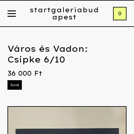
startgaleriabud
0
apest
Város és Vadon:
Csipke 6/10
36 000
Ft
Sold