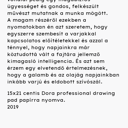
ügyességet és gondos, felkészült
művészt mutatnak a munka mögött.
A magam részéről ezekben a
nyomatokban én azt szeretem, hogy
egyszerre szembesít a varjakkal
kapcsolatos előítéletekkel és azzal a
ténnyel, hogy napjainkra már
köztudottá vált a fajtára jellemző
kimagasló intelligencia. És azt sem
érzem egy elvetendő értelmezésnek,
hogy a galamb és az olajág napjainkban
inkább varjú és eldobott szívószál.
15x21 centis Dora professional drawing
pad papírra nyomva.
2019