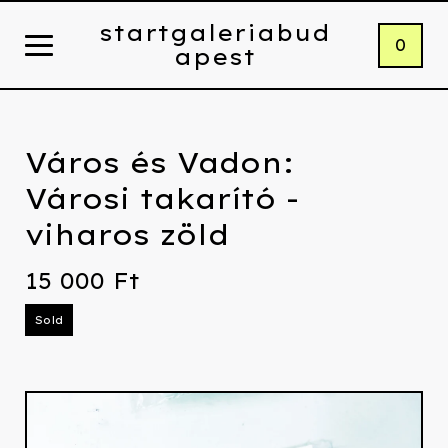
startgaleriabud
0
apest
Város és Vadon:
Városi takarító -
viharos zöld
15 000
Ft
Sold