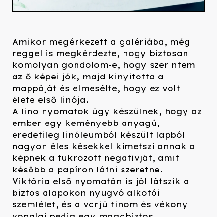
Amikor megérkezett a galériába, még
reggel is megkérdezte, hogy biztosan
komolyan gondolom-e, hogy szerintem
az ő képei jók, majd kinyitotta a
mappáját és elmesélte, hogy ez volt
élete első linója.
A lino nyomatok úgy készülnek, hogy az
ember egy keményebb anyagú,
eredetileg linóleumból készült lapból
nagyon éles késekkel kimetszi annak a
képnek a tükrözött negatívját, amit
később a papíron látni szeretne.
Viktória első nyomatán is jól látszik a
biztos alapokon nyugvó alkotói
szemlélet, és a varjú finom és vékony
vonalai pedig egy magabiztos