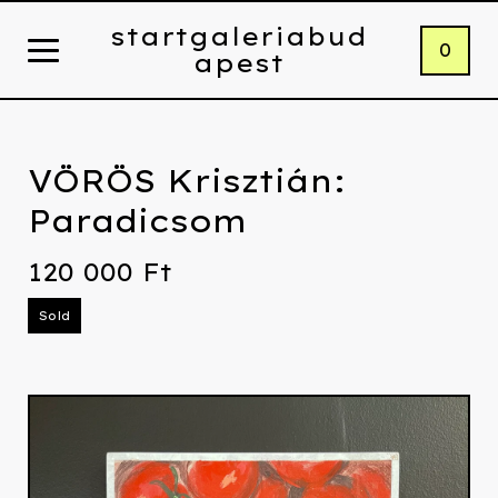
startgaleriabud
0
apest
VÖRÖS Krisztián:
Paradicsom
120 000
Ft
Sold