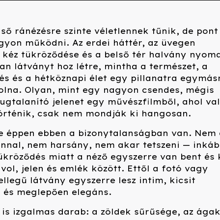
lső ránézésre szinte véletlennek tűnik, de pont 
gyon működni. Az erdei háttér, az üvegen
 kéz tükröződése és a belső tér halvány nyom
an látványt hoz létre, mintha a természet, a
s és a hétköznapi élet egy pillanatra egymás
volna. Olyan, mint egy nagyon csendes, mégis
gtalanító jelenet egy művészfilmből, ahol va
történik, csak nem mondják ki hangosan.
je éppen ebben a bizonytalanságban van. Nem 
nnal, nem harsány, nem akar tetszeni — inká
ükröződés miatt a néző egyszerre van bent és k
ávol, jelen és emlék között. Ettől a fotó vagy
llegű látvány egyszerre lesz intim, kicsit
s és meglepően elegáns.
is izgalmas darab: a zöldek sűrűsége, az ága