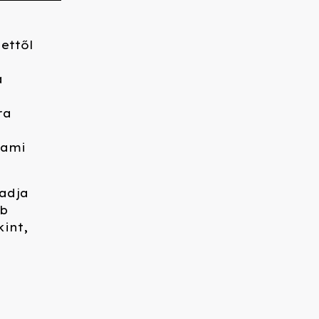
ettől
a
ra
lami
adja
bb
int,
k