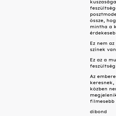
kuszasága 
feszültsé
posztmoder
össze, ho
mintha a 
érdekeseb
Ez nem az 
színek va
Ez az a mu
feszültség
Az embere
keresnek, 
közben nem
megjelenik
filmesebb 
dibond