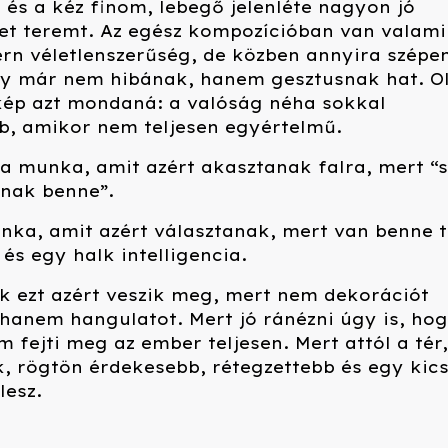
és a kéz finom, lebegő jelenléte nagyon jó
get teremt. Az egész kompozícióban van valami
n véletlenszerűség, de közben annyira szépen
gy már nem hibának, hanem gesztusnak hat. O
kép azt mondaná: a valóság néha sokkal
b, amikor nem teljesen egyértelmű.
a munka, amit azért akasztanak falra, mert “
nnak benne”.
nka, amit azért választanak, mert van benne t
 és egy halk intelligencia.
k ezt azért veszik meg, mert nem dekorációt
hanem hangulatot. Mert jó ránézni úgy is, ho
 fejti meg az ember teljesen. Mert attól a tér,
, rögtön érdekesebb, rétegzettebb és egy kics
lesz.