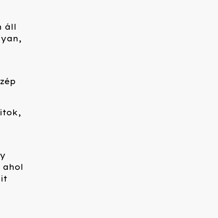
 áll
lyan,
szép
itok,
gy
 ahol
it