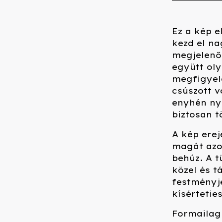
Ez a kép e
kezd el na
megjelenő
együtt oly
megfigyelé
csúszott 
enyhén nyu
biztosan 
A kép ere
magát azo
behúz. A t
közel és t
festményje
kísértetie
Formailag 