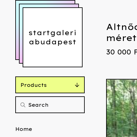
Altnő
startgaleri
méret
abudapest
30 000
Products
Home