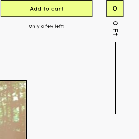
0
Add to cart
0
Only a few left!
Ft