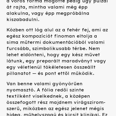
a vörös forma mögötte pedig úgy pulzál
át rajta, mintha valami még épp
alakulna, vagy épp megpróbálna
kiszabadulni.
Közben ott lóg alul az a fehér fej, ami az
egész kompozíciót finoman eltolja a
sima műtermi dokumentációból valami
furcsább, szimbolikusabb térbe. Nem
lehet eldönteni, hogy egy kész művet
látunk, egy preparált maradványt vagy
egy véletlenül tökéletesen összeállt
pillanatot — és pont ettől működik.
Van benne valami gyönyörűen
nyomasztó. A fólia redői szinte
textilként viselkednek, a középen
összefogott rész majdnem virágszirom-
szerű, miközben az egész jelenet mégis
hideg, műhelyszagú és kicsit klinikai. Ez