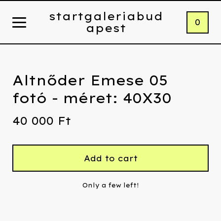
startgaleriabud
0
apest
Altnőder Emese 05
fotó - méret: 40X30
40 000
Ft
Add to cart
Only a few left!