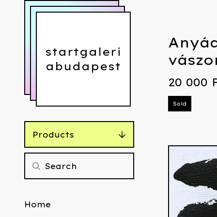
Anyádr
startgaleri
vászo
abudapest
20 000
Sold
Products
Home