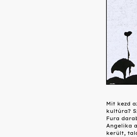
Mit kezd 
kultúra? 
Fura dara
Angelika a
került, ta