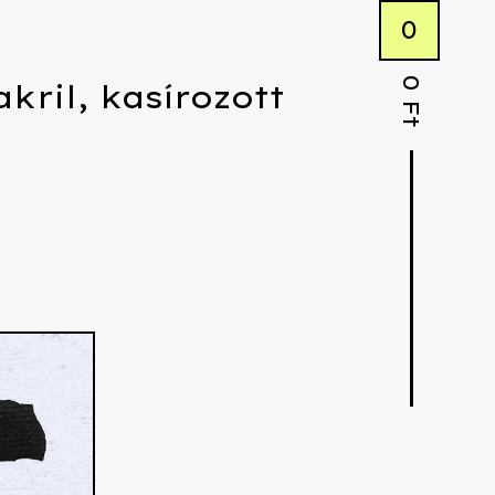
0
0
kril, kasírozott
Ft