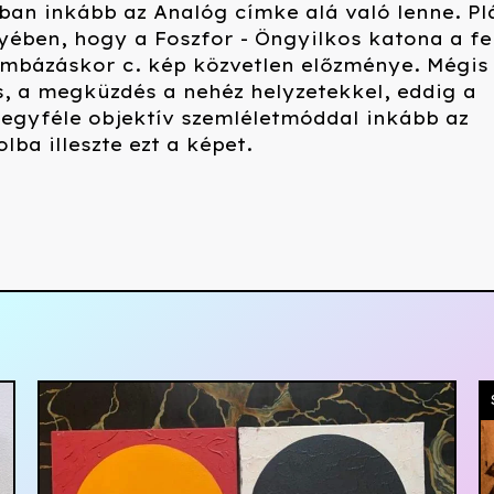
ban inkább az Analóg címke alá való lenne. Pl
yében, hogy a Foszfor - Öngyilkos katona a fe
ombázáskor c. kép közvetlen előzménye. Mégis
s, a megküzdés a nehéz helyzetekkel, eddig a
 egyféle objektív szemléletmóddal inkább az
lba illeszte ezt a képet.