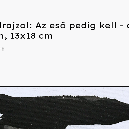
ajzol: Az eső pedig kell - a
n, 13x18 cm
Ft