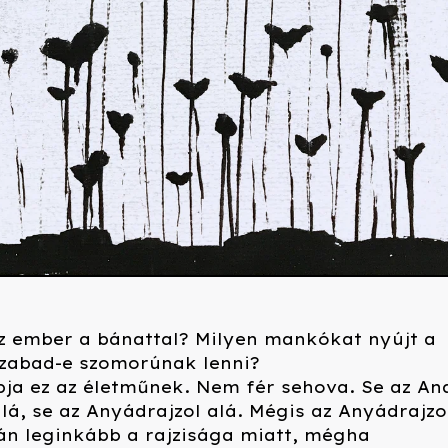
az ember a bánattal? Milyen mankókat nyújt a
Szabad-e szomorúnak lenni?
bja ez az életműnek. Nem fér sehova. Se az An
lá, se az Anyádrajzol alá. Mégis az Anyádrajzo
lán leginkább a rajzisága miatt, mégha