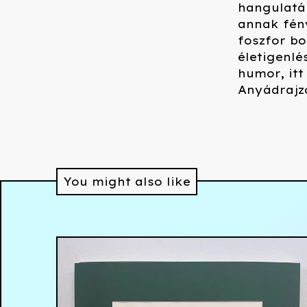
hangulatá
annak fén
foszfor b
életigenlé
humor, itt
Anyádrajzo
You might also like