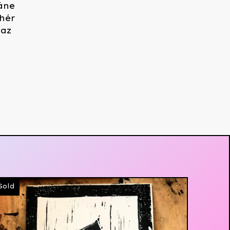
áne
hér
 az
Sold