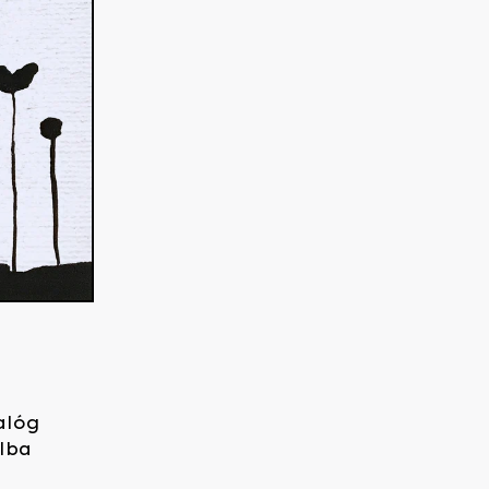
alóg
lba