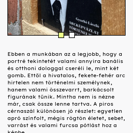
Ebben a munkában az a legjobb, hogy a
portré tekintetét valami annyira banális
és otthoni dologgal cseréli le, mint két
gomb. Ettől a hivatalos, fekete-fehér arc
hirtelen nem történelmi személynek,
hanem valami összevarrt, barkácsolt
figurának tűnik. Mintha nem is nézne
már, csak össze lenne tartva. A piros
cérnaszál különösen jó részlet: egyetlen
apró színfolt, mégis rögtön életet, sebet,
varrást és valami furcsa pótlást hoz a
képbe.