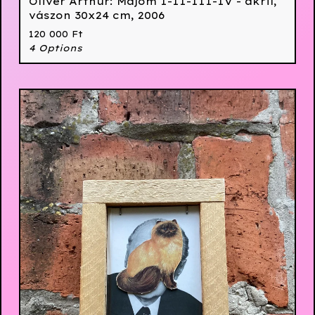
Oliver Arthur: Majom I-II-III-IV - akril,
vászon 30x24 cm, 2006
120 000
Ft
4 Options