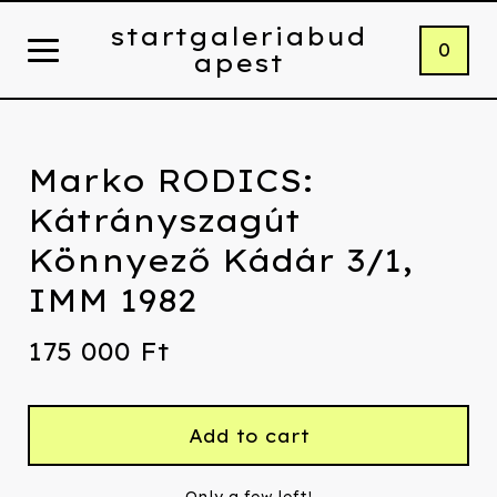
startgaleriabud
0
apest
Marko RODICS:
Kátrányszagút
Könnyező Kádár 3/1,
IMM 1982
175 000
Ft
Add to cart
Only a few left!