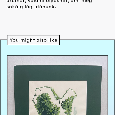
áramot, valami olyasmit, ami még
sokáig lóg utánunk.
You might also like