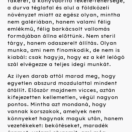
fakeret, a könyvborító fekete-fehérsége,
a durva téglafal és alul a földközeli
növényzet miatt az egész olyan, mintha
nem galériában, hanem valami félig
emlékmű, félig barkácsolt vallomás
formájában állna előttünk. Nem steril
tárgy, hanem odaszerelt állítás. Olyan
munka, ami nem finomkodik, de nem is
kiabál: csak hagyja, hogy ez a két lelógó
szál elvégezze a teljes idegi munkát.
Az ilyen darab attól marad meg, hogy
egyetlen abszurd mozdulattal mindent
átállít. Először majdnem vicces, aztán
kifejezetten kellemetlen, végül nagyon
pontos. Mintha azt mondaná, hogy
vannak korszakok, amelyek nem
könnyeket hagynak maguk után, hanem
vezetékeket: bekötéseket, maradék